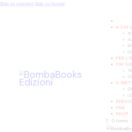
Skip to content
Skip to footer
A CHI 
AG
AL
IN
DI
PER L’
CHI S
T
C
IL ME
EA
LE
SERVIZ
FAQ
SHOP
0 items