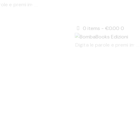
0 items
-
€0.00
0