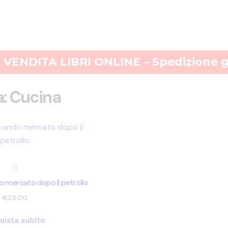
VENDITA LIBRI ONLINE – Spedizione gr
a: Cucina
ndo mercato dopo il petrolio
€
25.00
uista subito