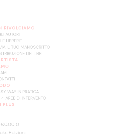
CI RIVOLGIAMO
LI AUTORI
LE LIBRERIE
VIA IL TUO MANOSCRITTO
STRIBUZIONE DEI LIBRI
ARTISTA
IAMO
EAM
ONTATTI
TODO
SY WAY IN PRATICA
 4 AREE DI INTERVENTO
I PLUS
-
€0.00
0