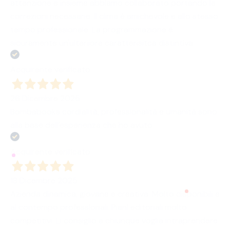
attenzione e insieme abbiamo collaborato portando le
correzioni necessarie. Il clima è amichevole e allo stesso
tempo professionale. La programmazione è
sicuramente un'ulteriiore caratterisitca distintiva
Acquirente verificato
26 Dicembre 2025
Bombabooks cordialità, professionalità e umanità sono
alla base dell’esperienza che ho avuto
Acquirente verificato
18 Dicembre 2025
Azienda dinamica, giovane e creativa. Molto disponibili e
al contempo professionali. Piani editoriali molto
competitivi. Li consiglio a chiunque voglia intraprendere