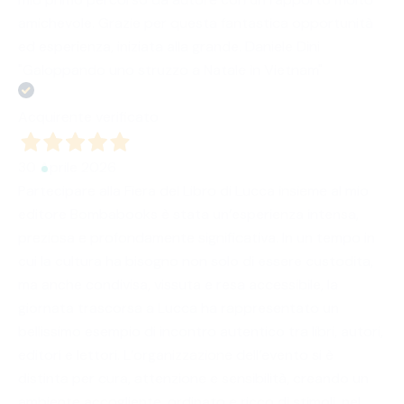
amichevole. Grazie per questa fantastica opportunità
ed esperienza, iniziata alla grande. Daniele Dini
"Galoppando uno struzzo a Natale in Vietnam"
Acquirente verificato
30 Aprile 2026
Partecipare alla Fiera del Libro di Lucca insieme al mio
editore Bombabooks è stata un’esperienza intensa,
preziosa e profondamente significativa. In un tempo in
cui la cultura ha bisogno non solo di essere custodita,
ma anche condivisa, vissuta e resa accessibile, la
giornata trascorsa a Lucca ha rappresentato un
bellissimo esempio di incontro autentico tra libri, autori,
editori e lettori. L’organizzazione dell’evento si è
distinta per cura, attenzione e sensibilità, creando un
ambiente accogliente, ordinato e ricco di stimoli, nel