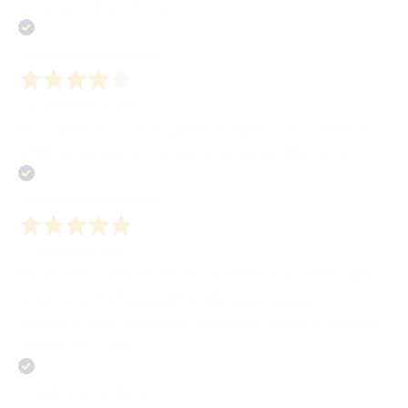
la carriera da scrittore!
Acquirente verificato
12 Dicembre 2025
Ho acquistato un libro geniale e spero di trovarne altri
simili! Sul servizio di consegna niente da dire, tutto ok
Acquirente verificato
11 Dicembre 2025
Pubblicare con Bombabooks è stata una scelta super
azzeccata! Professionalità, umanità e supporto
costante. Sono una realtà fresca con voglia di puntare
sempre più in alto.
Acquirente verificato