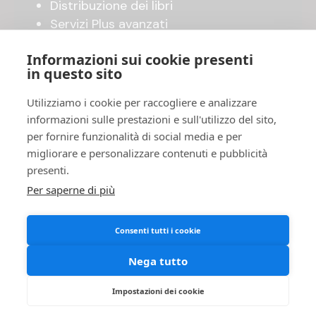
Distribuzione dei libri
Servizi Plus avanzati
Shop online
Informazioni sui cookie presenti
in questo sito
UTILITY
Utilizziamo i cookie per raccogliere e analizzare
Invia il tuo manoscritto
informazioni sulle prestazioni e sull'utilizzo del sito,
Accordo di pubblicazione
per fornire funzionalità di social media e per
FAQ
migliorare e personalizzare contenuti e pubblicità
Privacy Policy
presenti.
Cookies
Per saperne di più
Termini e Condizioni
Consenti tutti i cookie
Nega tutto
Impostazioni dei cookie