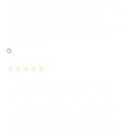
Bombabooks, tutto lo staff e gli organizzatori della
Fiera per aver reso possibile un’esperienza così bella e
significativa. È stata una giornata che mi ha
confermato, ancora una volta, quanto la cultura possa
unire, emozionare e dare voce a ciò che merita di
essere raccontato.
Acquirente verificato
31 Gennaio 2026
Fin dal primo contatto (ad una fiera del libro)ho trovato
grande disponibilità e attenzione nei confronti
dell’autore, con un dialogo sempre chiaro e concreto.
La correzione del manoscritto è stata svolta con
notevole precisione e competenza. Ciò che ho
apprezzato di più è stato il reale interesse verso lo
scrittore e il suo progetto, non trattato come un