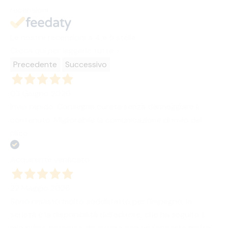
recensioni
Le nostre recensioni a 4 e 5 stelle.
Clicca qui per leggerle tutte >
Precedente
Successivo
03 Giugno 2026
Invio rapido. Consegna curata senza danneggiare il
contenuto. Migliorabile la comunicazione di invio del
plico.
Acquirente verificato
22 Maggio 2026
Sono rimasto molto soddisfatto per l'impegno, la
serietà e la disponibilità dell'editore, che ha seguito il
mio primo percorso da autore con un rapporto molto