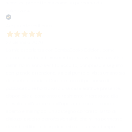
semplice prodotto ma come un percorso da
valorizzare.
Acquirente verificato
22 Gennaio 2026
La mia esperienza con BombaBooks Edizioni, come
autore, è stata estremamente positiva e formativa! Fin
dall’inizio mi sono sentito accolto, compreso e seguito
con grande attenzione, sia dal punto di vista umano sia
da quello editoriale. Durante tutto il percorso di
pubblicazione ho trovato una casa editrice presente,
disponibile al confronto e realmente interessata alla
crescita dell’autore e dell’opera, con un approccio
aperto e mai rigido. Un sostegno concreto, fatto di
dialogo, ascolto e professionalità, che mi ha permesso
di sentirmi libero di esprimermi e allo stesso tempo