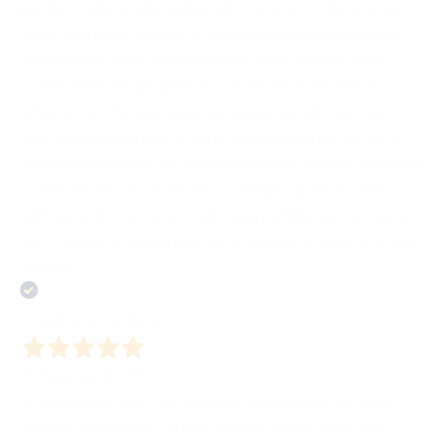
guidato nelle scelte editoriali. Il rapporto che si crea
non è mai impersonale: è una collaborazione basata
sulla fiducia, sulla valorizzazione delle storie e sulla
convinzione nei progetti in cui credono. Qualità e
attenzione che, per esperienza personale, non sono
così scontate in molte altre realtà editoriali. Mi sento
davvero fortunato ad aver intrapreso questo percorso
con BombaBooks Edizioni e consiglio questa casa
editrice a chi cerca non solo una pubblicazione, ma un
vero rapporto editoriale, serio, umano e orientato alla
qualità.
Acquirente verificato
19 Gennaio 2026
Professionisti seri, scrupolosi e organizzati. Mi sono
trovato benissimo. La mia opera è stata letta con