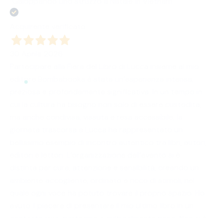
"Galoppando uno struzzo a Natale in Vietnam"
Acquirente verificato
30 Aprile 2026
Partecipare alla Fiera del Libro di Lucca insieme al mio
editore Bombabooks è stata un’esperienza intensa,
preziosa e profondamente significativa. In un tempo in
cui la cultura ha bisogno non solo di essere custodita,
ma anche condivisa, vissuta e resa accessibile, la
giornata trascorsa a Lucca ha rappresentato un
bellissimo esempio di incontro autentico tra libri, autori,
editori e lettori. L’organizzazione dell’evento si è
distinta per cura, attenzione e sensibilità, creando un
ambiente accogliente, ordinato e ricco di stimoli, nel
quale ogni voce ha potuto trovare il proprio spazio. Ho
avuto il piacere di presentare il mio ultimo libro in un