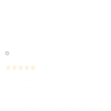
convinzione nei progetti in cui credono. Qualità e
attenzione che, per esperienza personale, non sono
così scontate in molte altre realtà editoriali. Mi sento
davvero fortunato ad aver intrapreso questo percorso
con BombaBooks Edizioni e consiglio questa casa
editrice a chi cerca non solo una pubblicazione, ma un
vero rapporto editoriale, serio, umano e orientato alla
qualità.
Acquirente verificato
19 Gennaio 2026
Professionisti seri, scrupolosi e organizzati. Mi sono
trovato benissimo. La mia opera è stata letta con
attenzione e insieme abbiamo collaborato portando le
correzioni necessarie. Il clima è amichevole e allo stesso
tempo professionale. La programmazione è