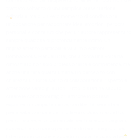
contesto vivo, partecipe e culturalmente ricco. Non si è
trattato soltanto di una semplice presentazione
editoriale, ma di un vero momento di condivisione:
un’occasione per raccontare idee, emozioni, percorsi
personali e contenuti che per un autore rappresentano
sempre qualcosa di profondamente intimo. Un
ringraziamento particolare va al mio editore
Bombabooks, Manuel Bttai, che ancora una volta ha
dimostrato non solo professionalità e competenza, ma
anche una rara qualità umana. Ho percepito con
chiarezza un forte spirito di collaborazione, rispetto e
attenzione verso gli autori. Tutto lo staff ha saputo
creare le condizioni migliori affinché io potessi
esprimermi compiutamente, con libertà, serenità e
piena valorizzazione del mio lavoro. Questo aspetto,
per chi scrive, è fondamentale: sentirsi accompagnati,
sostenuti e compresi permette di dare il meglio di sé.
Ed è proprio ciò che è accaduto durante questa bella