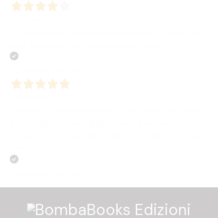
12 Dicembre 2025
Ho acquistato un libro geniale e spero di trovarne altri
simili! Sul servizio di consegna niente da dire, tutto ok
Acquirente verificato
11 Dicembre 2025
Pubblicare con Bombabooks è stata una scelta super
azzeccata! Professionalità, umanità e supporto
costante. Sono una realtà fresca con voglia di puntare
sempre più in alto.
Acquirente verificato