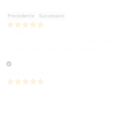
Clicca qui per leggerle tutte >
Precedente
Successivo
03 Giugno 2026
Invio rapido. Consegna curata senza danneggiare il
contenuto. Migliorabile la comunicazione di invio del
plico.
Acquirente verificato
22 Maggio 2026
Sono rimasto molto soddisfatto per l'impegno, la
serietà e la disponibilità dell'editore, che ha seguito il
mio primo percorso da autore con un rapporto molto
amichevole. Grazie per questa fantastica opportunità
ed esperienza, iniziata alla grande. Daniele Dini