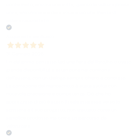
confermato, ancora una volta, quanto la cultura possa
unire, emozionare e dare voce a ciò che merita di
essere raccontato.
Acquirente verificato
31 Gennaio 2026
Fin dal primo contatto (ad una fiera del libro)ho trovato
grande disponibilità e attenzione nei confronti
dell’autore, con un dialogo sempre chiaro e concreto.
La correzione del manoscritto è stata svolta con
notevole precisione e competenza. Ciò che ho
apprezzato di più è stato il reale interesse verso lo
scrittore e il suo progetto, non trattato come un
semplice prodotto ma come un percorso da
valorizzare.