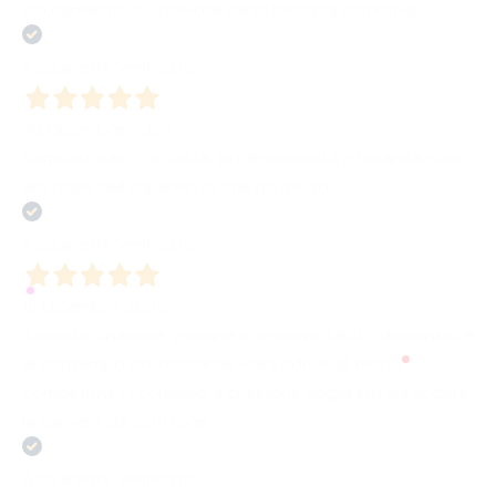
sicuramente un'ulteriiore caratterisitca distintiva
Acquirente verificato
26 Dicembre 2025
Bombabooks cordialità, professionalità e umanità sono
alla base dell’esperienza che ho avuto
Acquirente verificato
18 Dicembre 2025
Azienda dinamica, giovane e creativa. Molto disponibili e
al contempo professionali. Piani editoriali molto
competitivi. Li consiglio a chiunque voglia intraprendere
la carriera da scrittore!
Acquirente verificato