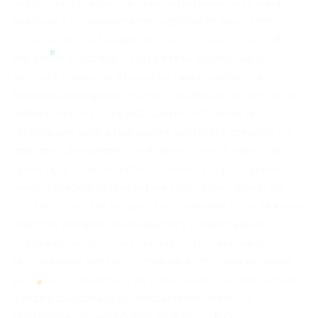
editore Bombabooks è stata un’esperienza intensa,
preziosa e profondamente significativa. In un tempo in
cui la cultura ha bisogno non solo di essere custodita,
ma anche condivisa, vissuta e resa accessibile, la
giornata trascorsa a Lucca ha rappresentato un
bellissimo esempio di incontro autentico tra libri, autori,
editori e lettori. L’organizzazione dell’evento si è
distinta per cura, attenzione e sensibilità, creando un
ambiente accogliente, ordinato e ricco di stimoli, nel
quale ogni voce ha potuto trovare il proprio spazio. Ho
avuto il piacere di presentare il mio ultimo libro in un
contesto vivo, partecipe e culturalmente ricco. Non si è
trattato soltanto di una semplice presentazione
editoriale, ma di un vero momento di condivisione:
un’occasione per raccontare idee, emozioni, percorsi
personali e contenuti che per un autore rappresentano
sempre qualcosa di profondamente intimo. Un
ringraziamento particolare va al mio editore