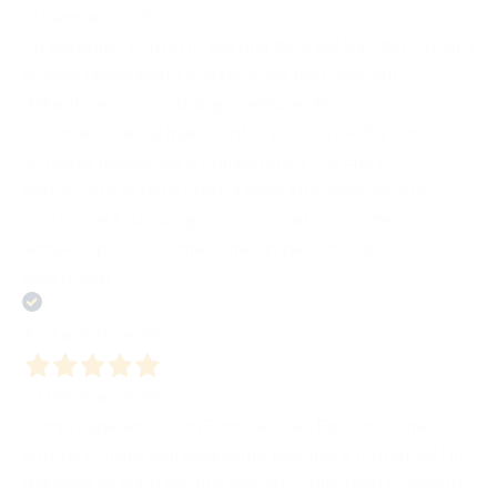
31 Gennaio 2026
Fin dal primo contatto (ad una fiera del libro)ho trovato
grande disponibilità e attenzione nei confronti
dell’autore, con un dialogo sempre chiaro e concreto.
La correzione del manoscritto è stata svolta con
notevole precisione e competenza. Ciò che ho
apprezzato di più è stato il reale interesse verso lo
scrittore e il suo progetto, non trattato come un
semplice prodotto ma come un percorso da
valorizzare.
Acquirente verificato
22 Gennaio 2026
La mia esperienza con BombaBooks Edizioni, come
autore, è stata estremamente positiva e formativa! Fin
dall’inizio mi sono sentito accolto, compreso e seguito