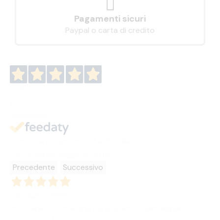
Pagamenti sicuri
Paypal o carta di credito
4,9
/5
19
recensioni
Le nostre recensioni a 4 e 5 stelle.
Clicca qui per leggerle tutte >
Precedente
Successivo
03 Giugno 2026
Invio rapido. Consegna curata senza danneggiare il