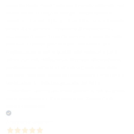
appuntamento importante per il mondo editoriale, ma
anche come un luogo di dialogo, cooperazione e
crescita culturale. Un luogo dove il libro torna a essere
ponte tra le persone, strumento di conoscenza e
occasione di incontro. Porto con me un ricordo molto
positivo di questa giornata: per l’atmosfera, per
l’organizzazione, per la qualità delle relazioni e per il
valore culturale dell’iniziativa. Ringrazio sinceramente
Bombabooks, tutto lo staff e gli organizzatori della
Fiera per aver reso possibile un’esperienza così bella e
significativa. È stata una giornata che mi ha
confermato, ancora una volta, quanto la cultura possa
unire, emozionare e dare voce a ciò che merita di
essere raccontato.
Acquirente verificato