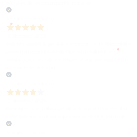
alla base dell’esperienza che ho avuto
Acquirente verificato
18 Dicembre 2025
Azienda dinamica, giovane e creativa. Molto disponibili e
al contempo professionali. Piani editoriali molto
competitivi. Li consiglio a chiunque voglia intraprendere
la carriera da scrittore!
Acquirente verificato
12 Dicembre 2025
Ho acquistato un libro geniale e spero di trovarne altri
simili! Sul servizio di consegna niente da dire, tutto ok
Acquirente verificato