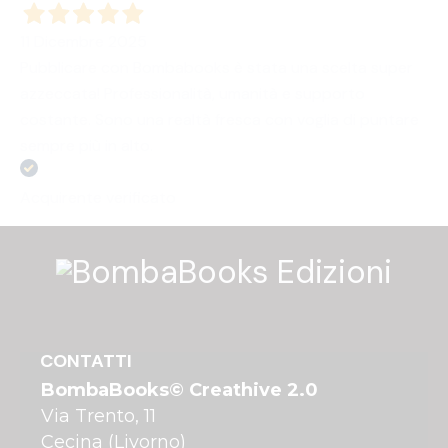
11 Dicembre 2025
Pubblicare con Bombabooks è stata una scelta super
azzeccata! Professionalità, umanità e supporto
costante. Sono una realtà fresca con voglia di puntare
sempre più in alto.
Acquirente verificato
CONTATTI
BombaBooks© Creathive 2.0
Via Trento, 11
Cecina (Livorno)