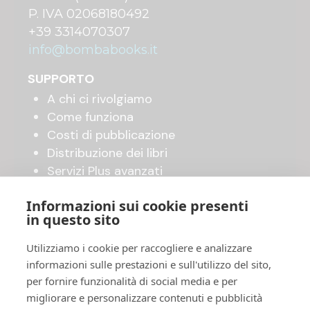
P. IVA 02068180492
+39 3314070307
info@bombabooks.it
SUPPORTO
A chi ci rivolgiamo
Come funziona
Costi di pubblicazione
Distribuzione dei libri
Servizi Plus avanzati
Shop online
Informazioni sui cookie presenti
in questo sito
UTILITY
Utilizziamo i cookie per raccogliere e analizzare
Invia il tuo manoscritto
informazioni sulle prestazioni e sull'utilizzo del sito,
Accordo di pubblicazione
per fornire funzionalità di social media e per
FAQ
migliorare e personalizzare contenuti e pubblicità
Privacy Policy