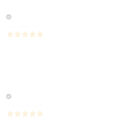
vero rapporto editoriale, serio, umano e orientato alla
qualità.
Acquirente verificato
19 Gennaio 2026
Professionisti seri, scrupolosi e organizzati. Mi sono
trovato benissimo. La mia opera è stata letta con
attenzione e insieme abbiamo collaborato portando le
correzioni necessarie. Il clima è amichevole e allo stesso
tempo professionale. La programmazione è
sicuramente un'ulteriiore caratterisitca distintiva
Acquirente verificato
26 Dicembre 2025
Bombabooks cordialità, professionalità e umanità sono