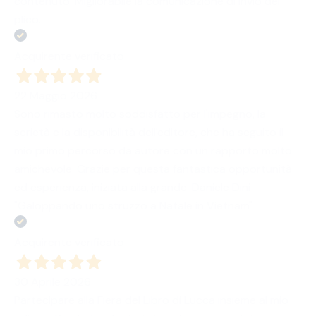
contenuto. Migliorabile la comunicazione di invio del
plico.
Acquirente verificato
22 Maggio 2026
Sono rimasto molto soddisfatto per l'impegno, la
serietà e la disponibilità dell'editore, che ha seguito il
mio primo percorso da autore con un rapporto molto
amichevole. Grazie per questa fantastica opportunità
ed esperienza, iniziata alla grande. Daniele Dini
"Galoppando uno struzzo a Natale in Vietnam"
Acquirente verificato
30 Aprile 2026
Partecipare alla Fiera del Libro di Lucca insieme al mio