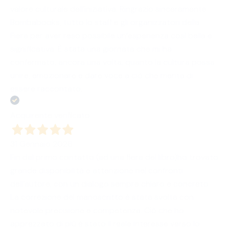
valore culturale dell’iniziativa. Ringrazio sinceramente
Bombabooks, tutto lo staff e gli organizzatori della
Fiera per aver reso possibile un’esperienza così bella e
significativa. È stata una giornata che mi ha
confermato, ancora una volta, quanto la cultura possa
unire, emozionare e dare voce a ciò che merita di
essere raccontato.
Acquirente verificato
31 Gennaio 2026
Fin dal primo contatto (ad una fiera del libro)ho trovato
grande disponibilità e attenzione nei confronti
dell’autore, con un dialogo sempre chiaro e concreto.
La correzione del manoscritto è stata svolta con
notevole precisione e competenza. Ciò che ho
apprezzato di più è stato il reale interesse verso lo