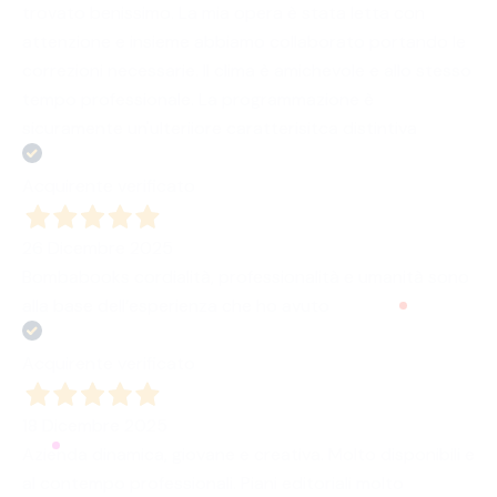
trovato benissimo. La mia opera è stata letta con
attenzione e insieme abbiamo collaborato portando le
correzioni necessarie. Il clima è amichevole e allo stesso
tempo professionale. La programmazione è
sicuramente un'ulteriiore caratterisitca distintiva
Acquirente verificato
26 Dicembre 2025
Bombabooks cordialità, professionalità e umanità sono
alla base dell’esperienza che ho avuto
Acquirente verificato
18 Dicembre 2025
Azienda dinamica, giovane e creativa. Molto disponibili e
al contempo professionali. Piani editoriali molto