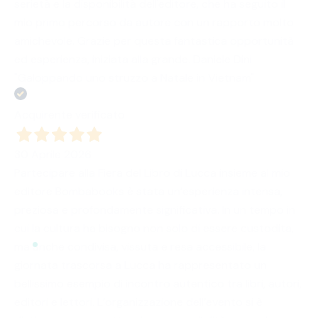
serietà e la disponibilità dell'editore, che ha seguito il
mio primo percorso da autore con un rapporto molto
amichevole. Grazie per questa fantastica opportunità
ed esperienza, iniziata alla grande. Daniele Dini
"Galoppando uno struzzo a Natale in Vietnam"
Acquirente verificato
30 Aprile 2026
Partecipare alla Fiera del Libro di Lucca insieme al mio
editore Bombabooks è stata un’esperienza intensa,
preziosa e profondamente significativa. In un tempo in
cui la cultura ha bisogno non solo di essere custodita,
ma anche condivisa, vissuta e resa accessibile, la
giornata trascorsa a Lucca ha rappresentato un
bellissimo esempio di incontro autentico tra libri, autori,
editori e lettori. L’organizzazione dell’evento si è