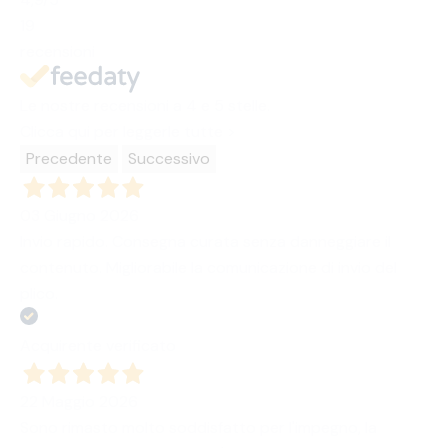
19
recensioni
Le nostre recensioni a 4 e 5 stelle.
Clicca qui per leggerle tutte >
Precedente
Successivo
03 Giugno 2026
Invio rapido. Consegna curata senza danneggiare il
contenuto. Migliorabile la comunicazione di invio del
plico.
Acquirente verificato
22 Maggio 2026
Sono rimasto molto soddisfatto per l'impegno, la