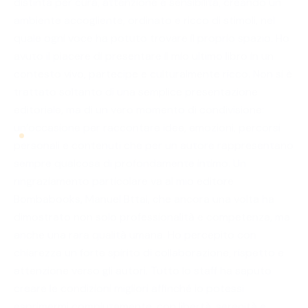
distinta per cura, attenzione e sensibilità, creando un
ambiente accogliente, ordinato e ricco di stimoli, nel
quale ogni voce ha potuto trovare il proprio spazio. Ho
avuto il piacere di presentare il mio ultimo libro in un
contesto vivo, partecipe e culturalmente ricco. Non si è
trattato soltanto di una semplice presentazione
editoriale, ma di un vero momento di condivisione:
un’occasione per raccontare idee, emozioni, percorsi
personali e contenuti che per un autore rappresentano
sempre qualcosa di profondamente intimo. Un
ringraziamento particolare va al mio editore
Bombabooks, Manuel Bttai, che ancora una volta ha
dimostrato non solo professionalità e competenza, ma
anche una rara qualità umana. Ho percepito con
chiarezza un forte spirito di collaborazione, rispetto e
attenzione verso gli autori. Tutto lo staff ha saputo
creare le condizioni migliori affinché io potessi
esprimermi compiutamente, con libertà, serenità e