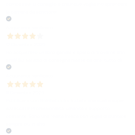
competitivi. Li consiglio a chiunque voglia intraprendere
la carriera da scrittore!
Acquirente verificato
12 Dicembre 2025
Ho acquistato un libro geniale e spero di trovarne altri
simili! Sul servizio di consegna niente da dire, tutto ok
Acquirente verificato
11 Dicembre 2025
Pubblicare con Bombabooks è stata una scelta super
azzeccata! Professionalità, umanità e supporto
costante. Sono una realtà fresca con voglia di puntare
sempre più in alto.