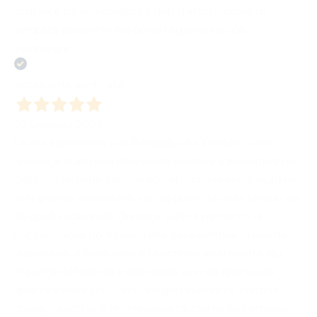
scrittore e il suo progetto, non trattato come un
semplice prodotto ma come un percorso da
valorizzare.
Acquirente verificato
22 Gennaio 2026
La mia esperienza con BombaBooks Edizioni, come
autore, è stata estremamente positiva e formativa! Fin
dall’inizio mi sono sentito accolto, compreso e seguito
con grande attenzione, sia dal punto di vista umano sia
da quello editoriale. Durante tutto il percorso di
pubblicazione ho trovato una casa editrice presente,
disponibile al confronto e realmente interessata alla
crescita dell’autore e dell’opera, con un approccio
aperto e mai rigido. Un sostegno concreto, fatto di
dialogo, ascolto e professionalità, che mi ha permesso