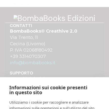
Acquirente verificato
CONTATTI
BombaBooks© Creathive 2.0
Via Trento, 11
Cecina (Livorno)
P. IVA 02068180492
+39 3314070307
info@bombabooks.it
SUPPORTO
A chi ci rivolgiamo
Come funziona
Informazioni sui cookie presenti
Costi di pubblicazione
in questo sito
Distribuzione dei libri
Utilizziamo i cookie per raccogliere e analizzare
Servizi Plus avanzati
informazioni sulle prestazioni e sull'utilizzo del sito,