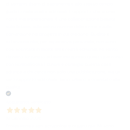
di sentirmi libero di esprimermi e allo stesso tempo
guidato nelle scelte editoriali. Il rapporto che si crea
non è mai impersonale: è una collaborazione basata
sulla fiducia, sulla valorizzazione delle storie e sulla
convinzione nei progetti in cui credono. Qualità e
attenzione che, per esperienza personale, non sono
così scontate in molte altre realtà editoriali. Mi sento
davvero fortunato ad aver intrapreso questo percorso
con BombaBooks Edizioni e consiglio questa casa
editrice a chi cerca non solo una pubblicazione, ma un
vero rapporto editoriale, serio, umano e orientato alla
qualità.
Acquirente verificato
19 Gennaio 2026
Professionisti seri, scrupolosi e organizzati. Mi sono