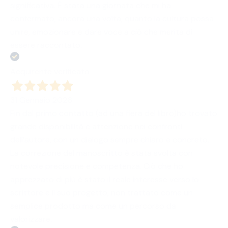
significativa. È stata una giornata che mi ha
confermato, ancora una volta, quanto la cultura possa
unire, emozionare e dare voce a ciò che merita di
essere raccontato.
Acquirente verificato
31 Gennaio 2026
Fin dal primo contatto (ad una fiera del libro)ho trovato
grande disponibilità e attenzione nei confronti
dell’autore, con un dialogo sempre chiaro e concreto.
La correzione del manoscritto è stata svolta con
notevole precisione e competenza. Ciò che ho
apprezzato di più è stato il reale interesse verso lo
scrittore e il suo progetto, non trattato come un
semplice prodotto ma come un percorso da
valorizzare.