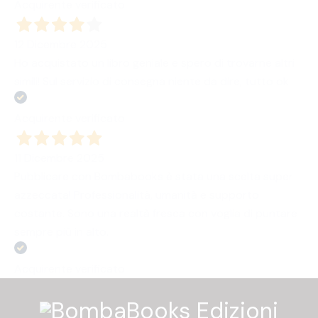
Acquirente verificato
12 Dicembre 2025
Ho acquistato un libro geniale e spero di trovarne altri
simili! Sul servizio di consegna niente da dire, tutto ok
Acquirente verificato
11 Dicembre 2025
Pubblicare con Bombabooks è stata una scelta super
azzeccata! Professionalità, umanità e supporto
costante. Sono una realtà fresca con voglia di puntare
sempre più in alto.
Acquirente verificato