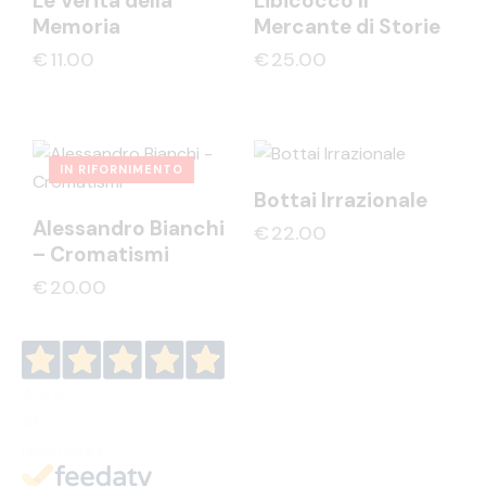
Le Verità della
Libicocco Il
Memoria
Mercante di Storie
€
11.00
€
25.00
IN RIFORNIMENTO
Bottai Irrazionale
Alessandro Bianchi
€
22.00
– Cromatismi
€
20.00
4,9
/5
19
recensioni