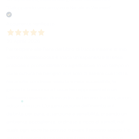
"Galoppando uno struzzo a Natale in Vietnam"
Acquirente verificato
30 Aprile 2026
Partecipare alla Fiera del Libro di Lucca insieme al mio
editore Bombabooks è stata un’esperienza intensa,
preziosa e profondamente significativa. In un tempo in
cui la cultura ha bisogno non solo di essere custodita,
ma anche condivisa, vissuta e resa accessibile, la
giornata trascorsa a Lucca ha rappresentato un
bellissimo esempio di incontro autentico tra libri, autori,
editori e lettori. L’organizzazione dell’evento si è
distinta per cura, attenzione e sensibilità, creando un
ambiente accogliente, ordinato e ricco di stimoli, nel
quale ogni voce ha potuto trovare il proprio spazio. Ho
avuto il piacere di presentare il mio ultimo libro in un