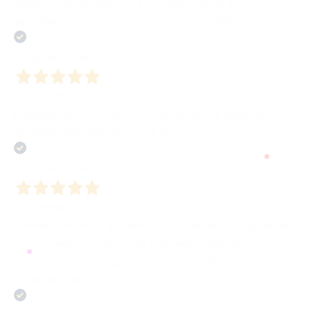
tempo professionale. La programmazione è
sicuramente un'ulteriiore caratterisitca distintiva
Acquirente verificato
26 Dicembre 2025
Bombabooks cordialità, professionalità e umanità sono
alla base dell’esperienza che ho avuto
Acquirente verificato
18 Dicembre 2025
Azienda dinamica, giovane e creativa. Molto disponibili e
al contempo professionali. Piani editoriali molto
competitivi. Li consiglio a chiunque voglia intraprendere
la carriera da scrittore!