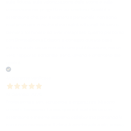
sulla fiducia, sulla valorizzazione delle storie e sulla
convinzione nei progetti in cui credono. Qualità e
attenzione che, per esperienza personale, non sono
così scontate in molte altre realtà editoriali. Mi sento
davvero fortunato ad aver intrapreso questo percorso
con BombaBooks Edizioni e consiglio questa casa
editrice a chi cerca non solo una pubblicazione, ma un
vero rapporto editoriale, serio, umano e orientato alla
qualità.
Acquirente verificato
19 Gennaio 2026
Professionisti seri, scrupolosi e organizzati. Mi sono
trovato benissimo. La mia opera è stata letta con
attenzione e insieme abbiamo collaborato portando le
correzioni necessarie. Il clima è amichevole e allo stesso