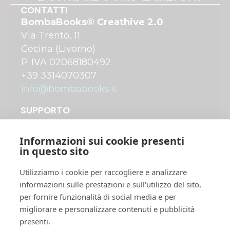
CONTATTI
BombaBooks© Creathive 2.0
Via Trento, 11
Cecina (Livorno)
P. IVA 02068180492
+39 3314070307
info@bombabooks.it
SUPPORTO
A chi ci rivolgiamo
Come funziona
Informazioni sui cookie presenti
Costi di pubblicazione
in questo sito
Distribuzione dei libri
Utilizziamo i cookie per raccogliere e analizzare
Servizi Plus avanzati
informazioni sulle prestazioni e sull'utilizzo del sito,
Shop online
per fornire funzionalità di social media e per
migliorare e personalizzare contenuti e pubblicità
UTILITY
presenti.