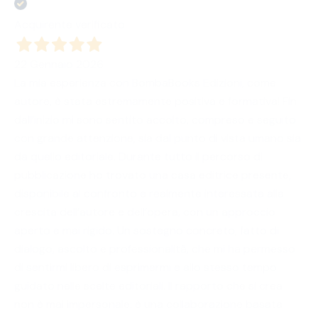
Acquirente verificato
22 Gennaio 2026
La mia esperienza con BombaBooks Edizioni, come
autore, è stata estremamente positiva e formativa! Fin
dall’inizio mi sono sentito accolto, compreso e seguito
con grande attenzione, sia dal punto di vista umano sia
da quello editoriale. Durante tutto il percorso di
pubblicazione ho trovato una casa editrice presente,
disponibile al confronto e realmente interessata alla
crescita dell’autore e dell’opera, con un approccio
aperto e mai rigido. Un sostegno concreto, fatto di
dialogo, ascolto e professionalità, che mi ha permesso
di sentirmi libero di esprimermi e allo stesso tempo
guidato nelle scelte editoriali. Il rapporto che si crea
non è mai impersonale: è una collaborazione basata