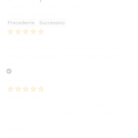
Le nostre recensioni a 4 e 5 stelle.
Clicca qui per leggerle tutte >
Precedente
Successivo
03 Giugno 2026
Invio rapido. Consegna curata senza danneggiare il
contenuto. Migliorabile la comunicazione di invio del
plico.
Acquirente verificato
22 Maggio 2026
Sono rimasto molto soddisfatto per l'impegno, la
serietà e la disponibilità dell'editore, che ha seguito il
mio primo percorso da autore con un rapporto molto
amichevole. Grazie per questa fantastica opportunità
ed esperienza, iniziata alla grande. Daniele Dini