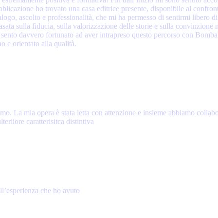
bblicazione ho trovato una casa editrice presente, disponibile al confront
ogo, ascolto e professionalità, che mi ha permesso di sentirmi libero di e
ata sulla fiducia, sulla valorizzazione delle storie e sulla convinzione n
 Mi sento davvero fortunato ad aver intrapreso questo percorso con Bomba
 e orientato alla qualità.
simo. La mia opera è stata letta con attenzione e insieme abbiamo collabo
riiore caratterisitca distintiva
ll’esperienza che ho avuto