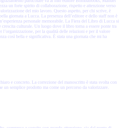
ringraziamento particolare va al mio editore Bombabooks, Manuel
a un forte spirito di collaborazione, rispetto e attenzione verso
valorizzazione del mio lavoro. Questo aspetto, per chi scrive, è
ella giornata a Lucca. La presenza dell’editore e dello staff non è
 un’esperienza personale memorabile. La Fiera del Libro di Lucca si
escita culturale. Un luogo dove il libro torna a essere ponte tra
l’organizzazione, per la qualità delle relazioni e per il valore
nza così bella e significativa. È stata una giornata che mi ha
chiaro e concreto. La correzione del manoscritto è stata svolta con
 come un semplice prodotto ma come un percorso da valorizzare.
to, compreso e seguito con grande attenzione, sia dal punto di