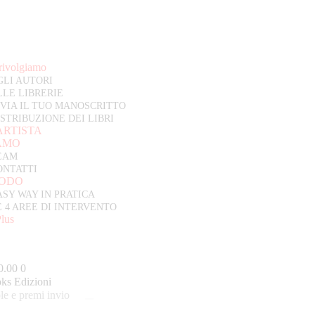
 rivolgiamo
GLI AUTORI
LLE LIBRERIE
NVIA IL TUO MANOSCRITTO
ISTRIBUZIONE DEI LIBRI
ARTISTA
IAMO
EAM
ONTATTI
TODO
ASY WAY IN PRATICA
E 4 AREE DI INTERVENTO
Plus
0.00
0