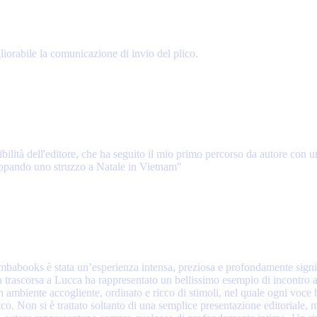
iorabile la comunicazione di invio del plico.
ibilità dell'editore, che ha seguito il mio primo percorso da autore con
loppando uno struzzo a Natale in Vietnam"
mbabooks è stata un’esperienza intensa, preziosa e profondamente signif
a trascorsa a Lucca ha rappresentato un bellissimo esempio di incontro aute
 un ambiente accogliente, ordinato e ricco di stimoli, nel quale ogni voce 
icco. Non si è trattato soltanto di una semplice presentazione editorial