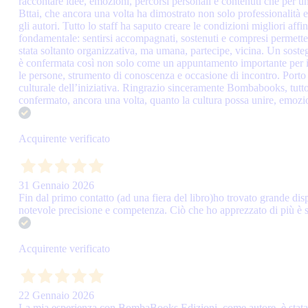
raccontare idee, emozioni, percorsi personali e contenuti che per
Bttai, che ancora una volta ha dimostrato non solo professionalità 
gli autori. Tutto lo staff ha saputo creare le condizioni migliori af
fondamentale: sentirsi accompagnati, sostenuti e compresi permette d
stata soltanto organizzativa, ma umana, partecipe, vicina. Un sost
è confermata così non solo come un appuntamento importante per il 
le persone, strumento di conoscenza e occasione di incontro. Porto c
culturale dell’iniziativa. Ringrazio sinceramente Bombabooks, tutto l
confermato, ancora una volta, quanto la cultura possa unire, emozio
Acquirente verificato
31 Gennaio 2026
Fin dal primo contatto (ad una fiera del libro)ho trovato grande dis
notevole precisione e competenza. Ciò che ho apprezzato di più è sta
Acquirente verificato
22 Gennaio 2026
La mia esperienza con BombaBooks Edizioni, come autore, è stata es