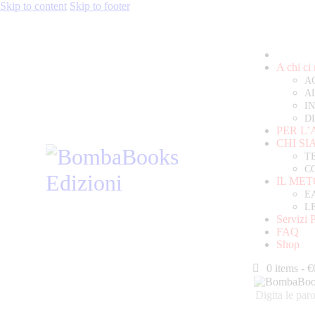
Skip to content
Skip to footer
A chi ci
A
A
I
D
PER L’
CHI S
T
C
IL ME
E
L
Servizi 
FAQ
Shop
0 items
-
€