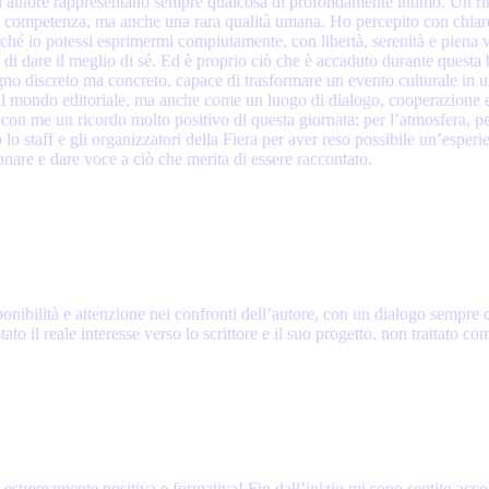
 un autore rappresentano sempre qualcosa di profondamente intimo. Un 
e competenza, ma anche una rara qualità umana. Ho percepito con chiarezz
finché io potessi esprimermi compiutamente, con libertà, serenità e piena 
i dare il meglio di sé. Ed è proprio ciò che è accaduto durante questa b
egno discreto ma concreto, capace di trasformare un evento culturale in
mondo editoriale, ma anche come un luogo di dialogo, cooperazione e cr
on me un ricordo molto positivo di questa giornata: per l’atmosfera, per 
o staff e gli organizzatori della Fiera per aver reso possibile un’esperie
nare e dare voce a ciò che merita di essere raccontato.
ponibilità e attenzione nei confronti dell’autore, con un dialogo sempre 
to il reale interesse verso lo scrittore e il suo progetto, non trattato
tremamente positiva e formativa! Fin dall’inizio mi sono sentito accol