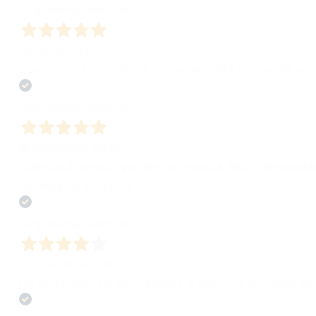
Acquirente verificato
26 Dicembre 2025
Bombabooks cordialità, professionalità e umanità son
Acquirente verificato
18 Dicembre 2025
Azienda dinamica, giovane e creativa. Molto disponibili
carriera da scrittore!
Acquirente verificato
12 Dicembre 2025
Ho acquistato un libro geniale e spero di trovarne altri