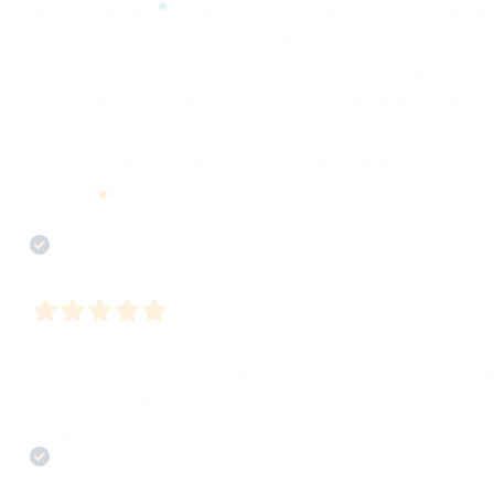
accompagnati, sostenuti e compresi permette di dare 
dell’editore e dello staff non è stata soltanto organ
culturale in un’esperienza personale memorabile. La
editoriale, ma anche come un luogo di dialogo, cooper
conoscenza e occasione di incontro. Porto con me un ri
per il valore culturale dell’iniziativa. Ringrazio sinc
e significativa. È stata una giornata che mi ha confe
raccontato.
Acquirente verificato
31 Gennaio 2026
Fin dal primo contatto (ad una fiera del libro)ho trov
correzione del manoscritto è stata svolta con notevol
progetto, non trattato come un semplice prodotto m
Acquirente verificato