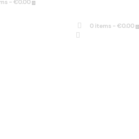
ems
-
€0.00
0
0 items
-
€0.00
0