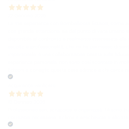
22 Gennaio 2026
La mia esperienza con BombaBooks Edizioni, come auto
con grande attenzione, sia dal punto di vista umano si
disponibile al confronto e realmente interessata alla 
ascolto e professionalità, che mi ha permesso di senti
impersonale: è una collaborazione basata sulla fiducia,
esperienza personale, non sono così scontate in mol
Edizioni e consiglio questa casa editrice a chi cerca 
Acquirente verificato
19 Gennaio 2026
Professionisti seri, scrupolosi e organizzati. Mi son
correzioni necessarie. Il clima è amichevole e allo s