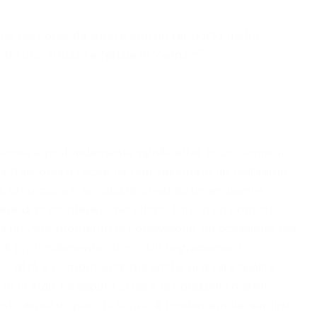
 primo percorso da autore con un rapporto molto
ando uno struzzo a Natale in Vietnam"
eziosa e profondamente significativa. In un tempo in
nata trascorsa a Lucca ha rappresentato un bellissimo
ura, attenzione e sensibilità, creando un ambiente
cere di presentare il mio ultimo libro in un contesto
a di un vero momento di condivisione: un’occasione per
 di profondamente intimo. Un ringraziamento
ionalità e competenza, ma anche una rara qualità
to lo staff ha saputo creare le condizioni migliori
sto aspetto, per chi scrive, è fondamentale: sentirsi