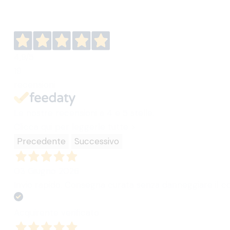
4,9
/5
19
recensioni
Le nostre recensioni a 4 e 5 stelle.
Clicca qui per leggerle tutte >
Precedente
Successivo
03 Giugno 2026
Invio rapido. Consegna curata senza danneggiare il con
Acquirente verificato