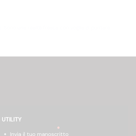
 Sono una realtà fresca con voglia di puntare
UTILITY
Invia il tuo manoscritto