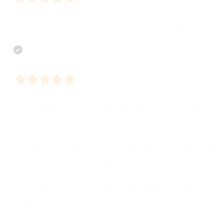
22 Maggio 2026
Sono rimasto molto soddisfatto per l'impegno, la seri
amichevole. Grazie per questa fantastica opportunità 
Acquirente verificato
30 Aprile 2026
Partecipare alla Fiera del Libro di Lucca insieme al 
cui la cultura ha bisogno non solo di essere custodita
esempio di incontro autentico tra libri, autori, editori
accogliente, ordinato e ricco di stimoli, nel quale ogn
vivo, partecipe e culturalmente ricco. Non si è tratt
raccontare idee, emozioni, percorsi personali e con
particolare va al mio editore Bombabooks, Manuel Bt
umana. Ho percepito con chiarezza un forte spirito di c
affinché io potessi esprimermi compiutamente, con lib