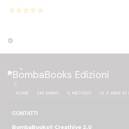
Acquirente verificato
11 Dicembre 2025
Pubblicare con Bombabooks è stata una scelta super 
sempre più in alto.
Acquirente verificato
HOME
CHI SIAMO
IL METODO
LE 4 AREE DI
CONTATTI
BombaBooks© Creathive 2.0