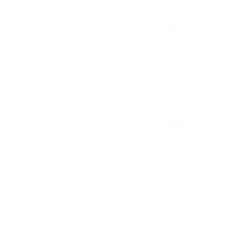
età e la disponibilità dell'editore, che ha seguito il mio
ed esperienza, iniziata alla grande. Daniele Dini "Galopp
mio editore Bombabooks è stata un’esperienza intensa, pr
, ma anche condivisa, vissuta e resa accessibile, la gior
 e lettori. L’organizzazione dell’evento si è distinta per c
i voce ha potuto trovare il proprio spazio. Ho avuto il pia
ato soltanto di una semplice presentazione editoriale, m
tenuti che per un autore rappresentano sempre qualcosa
tai, che ancora una volta ha dimostrato non solo profess
ollaborazione, rispetto e attenzione verso gli autori. Tut
ertà, serenità e piena valorizzazione del mio lavoro. Que