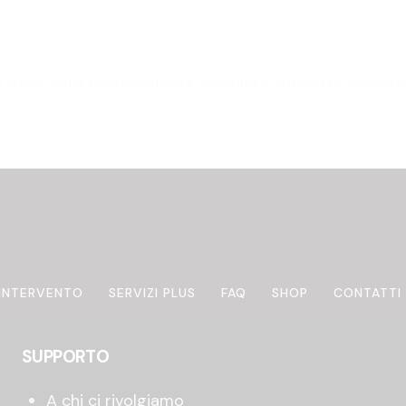
azzeccata! Professionalità, umanità e supporto costante.
 INTERVENTO
SERVIZI PLUS
FAQ
SHOP
CONTATTI
SUPPORTO
A chi ci rivolgiamo