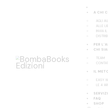
A CHI 
AGLI A
ALLE LI
INVIA 
DISTRIB
PER L’
CHI SI
TEAM
CONTAT
IL MET
EASY W
LE 4 A
SERVIZ
FAQ
SHOP