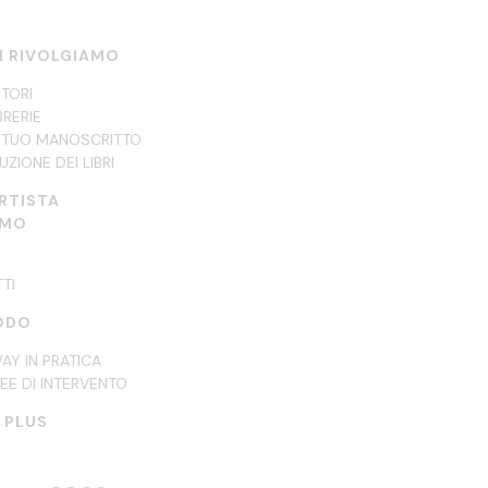
CI RIVOLGIAMO
UTORI
BRERIE
IL TUO MANOSCRITTO
UZIONE DEI LIBRI
ARTISTA
AMO
TI
ODO
AY IN PRATICA
REE DI INTERVENTO
I PLUS