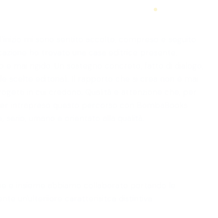
’inizio mi sono sentito accolto, compreso e seguito
icazione ho trovato una casa editrice presente,
 e mai rigido. Un sostegno concreto, fatto di dialogo,
 scelte editoriali. Il rapporto che si crea non è mai
progetti in cui credono. Qualità e attenzione che, per
d aver intrapreso questo percorso con BombaBooks
 serio, umano e orientato alla qualità.
zione e insieme abbiamo collaborato portando le
 un'ulteriiore caratterisitca distintiva