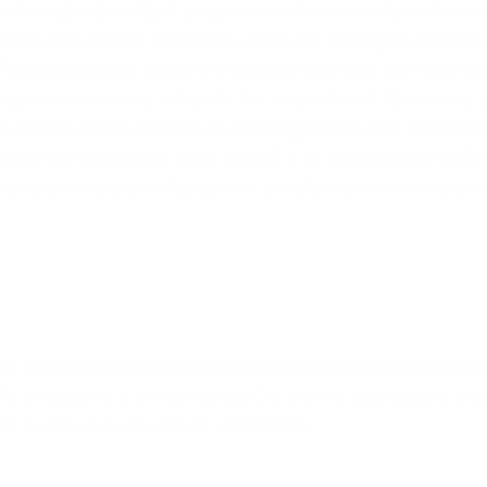
il meglio di sé. Ed è proprio ciò che è accaduto durante
izzativa, ma umana, partecipe, vicina. Un sostegno discr
 Fiera del Libro di Lucca si è confermata così non sol
azione e crescita culturale. Un luogo dove il libro torna
cordo molto positivo di questa giornata: per l’atmosfera, 
eramente Bombabooks, tutto lo staff e gli organizzatori dell
rmato, ancora una volta, quanto la cultura possa unire, e
ato grande disponibilità e attenzione nei confronti dell’
e precisione e competenza. Ciò che ho apprezzato di più è
a come un percorso da valorizzare.