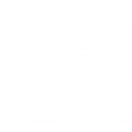
re, è stata estremamente positiva e formativa! Fin dall
a da quello editoriale. Durante tutto il percorso di pubbl
crescita dell’autore e dell’opera, con un approccio aperto
rmi libero di esprimermi e allo stesso tempo guidato nelle
 sulla valorizzazione delle storie e sulla convinzione nei 
te altre realtà editoriali. Mi sento davvero fortunato a
non solo una pubblicazione, ma un vero rapporto editoriale,
o trovato benissimo. La mia opera è stata letta con atten
tesso tempo professionale. La programmazione è sicuramente