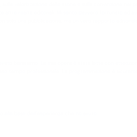
 sulla valorizzazione delle storie e sulla convinzione nei 
te altre realtà editoriali. Mi sento davvero fortunato a
non solo una pubblicazione, ma un vero rapporto editoriale,
o trovato benissimo. La mia opera è stata letta con atten
tesso tempo professionale. La programmazione è sicuramente
o alla base dell’esperienza che ho avuto