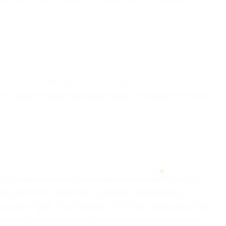
autore, con un dialogo sempre chiaro e concreto. La
 stato il reale interesse verso lo scrittore e il suo
’inizio mi sono sentito accolto, compreso e seguito
icazione ho trovato una casa editrice presente,
 e mai rigido. Un sostegno concreto, fatto di dialogo,
 scelte editoriali. Il rapporto che si crea non è mai