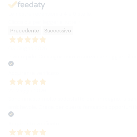
Le nostre recensioni a 4 e 5 stelle.
Clicca qui per leggerle tutte >
Precedente
Successivo
03 Giugno 2026
Invio rapido. Consegna curata senza danneggiare il con
Acquirente verificato
22 Maggio 2026
Sono rimasto molto soddisfatto per l'impegno, la seri
amichevole. Grazie per questa fantastica opportunità 
Acquirente verificato