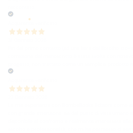
raccontato.
Acquirente verificato
31 Gennaio 2026
Fin dal primo contatto (ad una fiera del libro)ho trov
correzione del manoscritto è stata svolta con notevol
progetto, non trattato come un semplice prodotto m
Acquirente verificato
22 Gennaio 2026
La mia esperienza con BombaBooks Edizioni, come auto
con grande attenzione, sia dal punto di vista umano si
disponibile al confronto e realmente interessata alla 
ascolto e professionalità, che mi ha permesso di senti