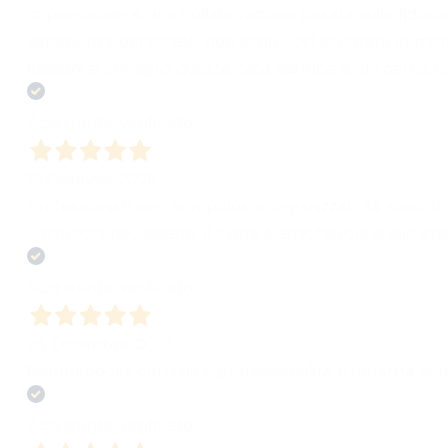
impersonale: è una collaborazione basata sulla fiducia,
esperienza personale, non sono così scontate in mol
Edizioni e consiglio questa casa editrice a chi cerca 
Acquirente verificato
19 Gennaio 2026
Professionisti seri, scrupolosi e organizzati. Mi son
correzioni necessarie. Il clima è amichevole e allo s
Acquirente verificato
26 Dicembre 2025
Bombabooks cordialità, professionalità e umanità son
Acquirente verificato