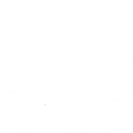
30 Aprile 2026
Partecipare alla Fiera del Libro di Lucca insieme al 
cui la cultura ha bisogno non solo di essere custodita
esempio di incontro autentico tra libri, autori, editori
accogliente, ordinato e ricco di stimoli, nel quale ogn
vivo, partecipe e culturalmente ricco. Non si è tratt
raccontare idee, emozioni, percorsi personali e con
particolare va al mio editore Bombabooks, Manuel Bt
umana. Ho percepito con chiarezza un forte spirito di c
affinché io potessi esprimermi compiutamente, con lib
accompagnati, sostenuti e compresi permette di dare 
dell’editore e dello staff non è stata soltanto organ
culturale in un’esperienza personale memorabile. La
editoriale, ma anche come un luogo di dialogo, cooper
conoscenza e occasione di incontro. Porto con me un ri
per il valore culturale dell’iniziativa. Ringrazio sinc
e significativa. È stata una giornata che mi ha confe