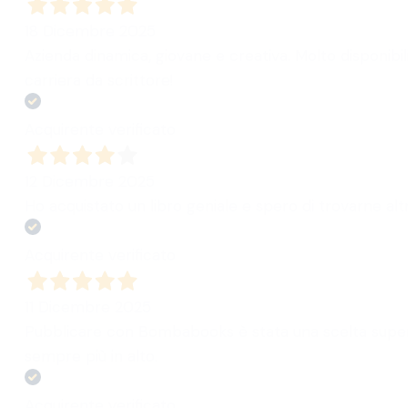
18 Dicembre 2025
Azienda dinamica, giovane e creativa. Molto disponibili
carriera da scrittore!
Acquirente verificato
12 Dicembre 2025
Ho acquistato un libro geniale e spero di trovarne altri
Acquirente verificato
11 Dicembre 2025
Pubblicare con Bombabooks è stata una scelta super 
sempre più in alto.
Acquirente verificato