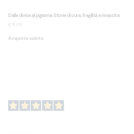
Dalla divisa al pigiama: Storie di cura, fragilità e rinascita
€
19.00
Acquista subito
4,9
/5
19
recensioni