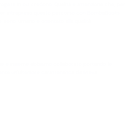
progetti in cui credono. Qualità e attenzione che, per
d aver intrapreso questo percorso con BombaBooks
 serio, umano e orientato alla qualità.
zione e insieme abbiamo collaborato portando le
 un'ulteriiore caratterisitca distintiva