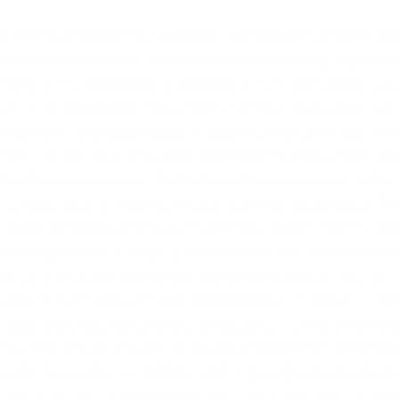
mio editore Bombabooks è stata un’esperienza intensa, pr
, ma anche condivisa, vissuta e resa accessibile, la gior
 e lettori. L’organizzazione dell’evento si è distinta per c
i voce ha potuto trovare il proprio spazio. Ho avuto il pia
ato soltanto di una semplice presentazione editoriale, m
tenuti che per un autore rappresentano sempre qualcosa
tai, che ancora una volta ha dimostrato non solo profess
ollaborazione, rispetto e attenzione verso gli autori. Tut
ertà, serenità e piena valorizzazione del mio lavoro. Que
il meglio di sé. Ed è proprio ciò che è accaduto durante
izzativa, ma umana, partecipe, vicina. Un sostegno discr
 Fiera del Libro di Lucca si è confermata così non sol
azione e crescita culturale. Un luogo dove il libro torna
cordo molto positivo di questa giornata: per l’atmosfera, 
eramente Bombabooks, tutto lo staff e gli organizzatori dell
rmato, ancora una volta, quanto la cultura possa unire, e