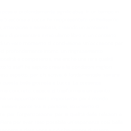
eziosa e profondamente significativa. In un tempo in
nata trascorsa a Lucca ha rappresentato un bellissimo
ura, attenzione e sensibilità, creando un ambiente
cere di presentare il mio ultimo libro in un contesto
a di un vero momento di condivisione: un’occasione per
 di profondamente intimo. Un ringraziamento
ionalità e competenza, ma anche una rara qualità
to lo staff ha saputo creare le condizioni migliori
sto aspetto, per chi scrive, è fondamentale: sentirsi
 questa bella giornata a Lucca. La presenza
eto ma concreto, capace di trasformare un evento
o come un appuntamento importante per il mondo
 a essere ponte tra le persone, strumento di
per l’organizzazione, per la qualità delle relazioni e
a Fiera per aver reso possibile un’esperienza così bella
mozionare e dare voce a ciò che merita di essere