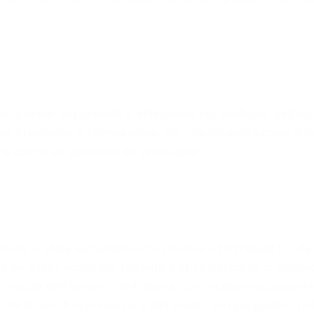
ato grande disponibilità e attenzione nei confronti dell’
e precisione e competenza. Ciò che ho apprezzato di più è
a come un percorso da valorizzare.
re, è stata estremamente positiva e formativa! Fin dall
a da quello editoriale. Durante tutto il percorso di pubbl
crescita dell’autore e dell’opera, con un approccio aperto
rmi libero di esprimermi e allo stesso tempo guidato nelle