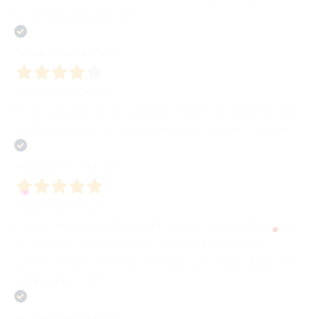
la carriera da scrittore!
Acquirente verificato
12 Dicembre 2025
Ho acquistato un libro geniale e spero di trovarne altri
simili! Sul servizio di consegna niente da dire, tutto ok
Acquirente verificato
11 Dicembre 2025
Pubblicare con Bombabooks è stata una scelta super
azzeccata! Professionalità, umanità e supporto
costante. Sono una realtà fresca con voglia di puntare
sempre più in alto.
Acquirente verificato