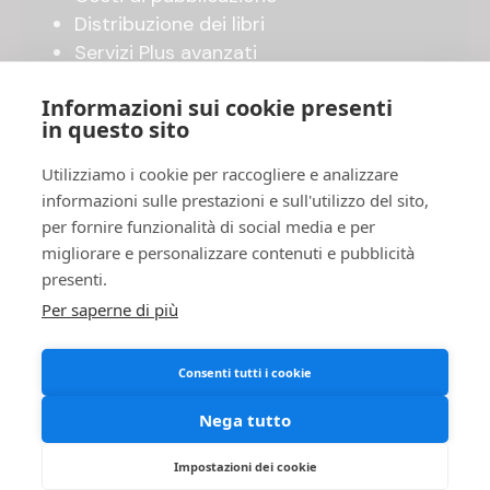
Distribuzione dei libri
Servizi Plus avanzati
Shop online
Informazioni sui cookie presenti
in questo sito
UTILITY
Utilizziamo i cookie per raccogliere e analizzare
Invia il tuo manoscritto
informazioni sulle prestazioni e sull'utilizzo del sito,
Accordo di pubblicazione
per fornire funzionalità di social media e per
FAQ
migliorare e personalizzare contenuti e pubblicità
Privacy Policy
presenti.
Cookies
Per saperne di più
Termini e Condizioni
Consenti tutti i cookie
Nega tutto
Impostazioni dei cookie