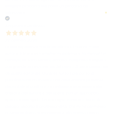
semplice prodotto ma come un percorso da
valorizzare.
Acquirente verificato
22 Gennaio 2026
La mia esperienza con BombaBooks Edizioni, come
autore, è stata estremamente positiva e formativa! Fin
dall’inizio mi sono sentito accolto, compreso e seguito
con grande attenzione, sia dal punto di vista umano sia
da quello editoriale. Durante tutto il percorso di
pubblicazione ho trovato una casa editrice presente,
disponibile al confronto e realmente interessata alla
crescita dell’autore e dell’opera, con un approccio
aperto e mai rigido. Un sostegno concreto, fatto di
dialogo, ascolto e professionalità, che mi ha permesso
di sentirmi libero di esprimermi e allo stesso tempo