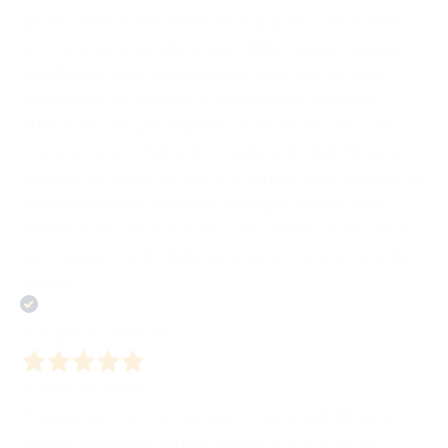
guidato nelle scelte editoriali. Il rapporto che si crea
non è mai impersonale: è una collaborazione basata
sulla fiducia, sulla valorizzazione delle storie e sulla
convinzione nei progetti in cui credono. Qualità e
attenzione che, per esperienza personale, non sono
così scontate in molte altre realtà editoriali. Mi sento
davvero fortunato ad aver intrapreso questo percorso
con BombaBooks Edizioni e consiglio questa casa
editrice a chi cerca non solo una pubblicazione, ma un
vero rapporto editoriale, serio, umano e orientato alla
qualità.
Acquirente verificato
19 Gennaio 2026
Professionisti seri, scrupolosi e organizzati. Mi sono
trovato benissimo. La mia opera è stata letta con