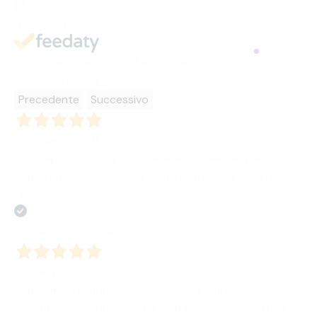
19
recensioni
Le nostre recensioni a 4 e 5 stelle.
Clicca qui per leggerle tutte >
Precedente
Successivo
03 Giugno 2026
Invio rapido. Consegna curata senza danneggiare il
contenuto. Migliorabile la comunicazione di invio del
plico.
Acquirente verificato
22 Maggio 2026
Sono rimasto molto soddisfatto per l'impegno, la
serietà e la disponibilità dell'editore, che ha seguito il