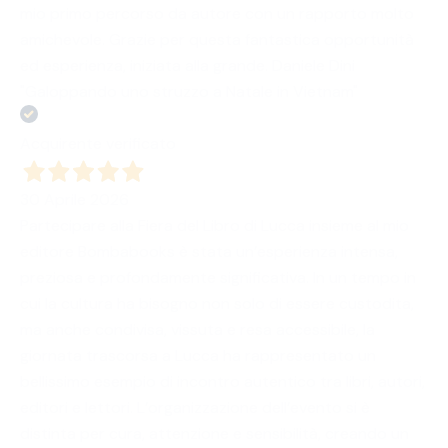
mio primo percorso da autore con un rapporto molto
amichevole. Grazie per questa fantastica opportunità
ed esperienza, iniziata alla grande. Daniele Dini
"Galoppando uno struzzo a Natale in Vietnam"
Acquirente verificato
30 Aprile 2026
Partecipare alla Fiera del Libro di Lucca insieme al mio
editore Bombabooks è stata un’esperienza intensa,
preziosa e profondamente significativa. In un tempo in
cui la cultura ha bisogno non solo di essere custodita,
ma anche condivisa, vissuta e resa accessibile, la
giornata trascorsa a Lucca ha rappresentato un
bellissimo esempio di incontro autentico tra libri, autori,
editori e lettori. L’organizzazione dell’evento si è
distinta per cura, attenzione e sensibilità, creando un