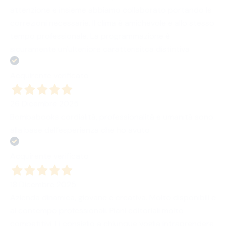
attenzione e insieme abbiamo collaborato portando le
correzioni necessarie. Il clima è amichevole e allo stesso
tempo professionale. La programmazione è
sicuramente un'ulteriiore caratterisitca distintiva
Acquirente verificato
26 Dicembre 2025
Bombabooks cordialità, professionalità e umanità sono
alla base dell’esperienza che ho avuto
Acquirente verificato
18 Dicembre 2025
Azienda dinamica, giovane e creativa. Molto disponibili e
al contempo professionali. Piani editoriali molto
competitivi. Li consiglio a chiunque voglia intraprendere