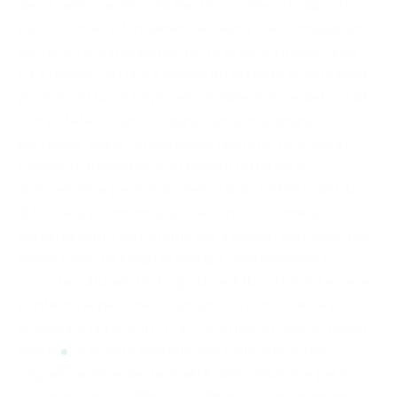
piena valorizzazione del mio lavoro. Questo aspetto,
per chi scrive, è fondamentale: sentirsi accompagnati,
sostenuti e compresi permette di dare il meglio di sé.
Ed è proprio ciò che è accaduto durante questa bella
giornata a Lucca. La presenza dell’editore e dello staff
non è stata soltanto organizzativa, ma umana,
partecipe, vicina. Un sostegno discreto ma concreto,
capace di trasformare un evento culturale in
un’esperienza personale memorabile. La Fiera del Libro
di Lucca si è confermata così non solo come un
appuntamento importante per il mondo editoriale, ma
anche come un luogo di dialogo, cooperazione e
crescita culturale. Un luogo dove il libro torna a essere
ponte tra le persone, strumento di conoscenza e
occasione di incontro. Porto con me un ricordo molto
positivo di questa giornata: per l’atmosfera, per
l’organizzazione, per la qualità delle relazioni e per il
valore culturale dell’iniziativa. Ringrazio sinceramente