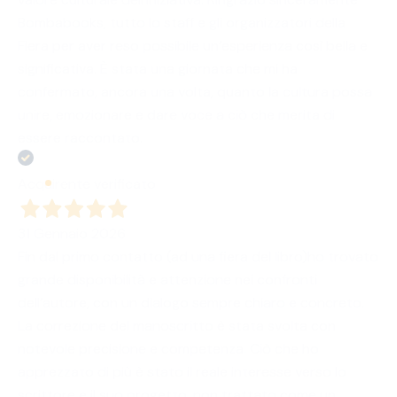
Bombabooks, tutto lo staff e gli organizzatori della
Fiera per aver reso possibile un’esperienza così bella e
significativa. È stata una giornata che mi ha
confermato, ancora una volta, quanto la cultura possa
unire, emozionare e dare voce a ciò che merita di
essere raccontato.
Acquirente verificato
31 Gennaio 2026
Fin dal primo contatto (ad una fiera del libro)ho trovato
grande disponibilità e attenzione nei confronti
dell’autore, con un dialogo sempre chiaro e concreto.
La correzione del manoscritto è stata svolta con
notevole precisione e competenza. Ciò che ho
apprezzato di più è stato il reale interesse verso lo
scrittore e il suo progetto, non trattato come un