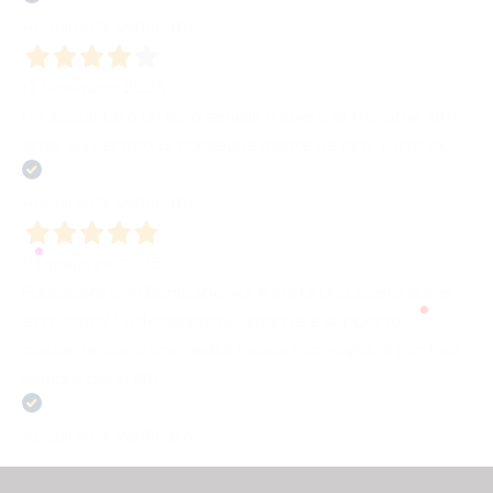
Acquirente verificato
12 Dicembre 2025
Ho acquistato un libro geniale e spero di trovarne altri
simili! Sul servizio di consegna niente da dire, tutto ok
Acquirente verificato
11 Dicembre 2025
Pubblicare con Bombabooks è stata una scelta super
azzeccata! Professionalità, umanità e supporto
costante. Sono una realtà fresca con voglia di puntare
sempre più in alto.
Acquirente verificato