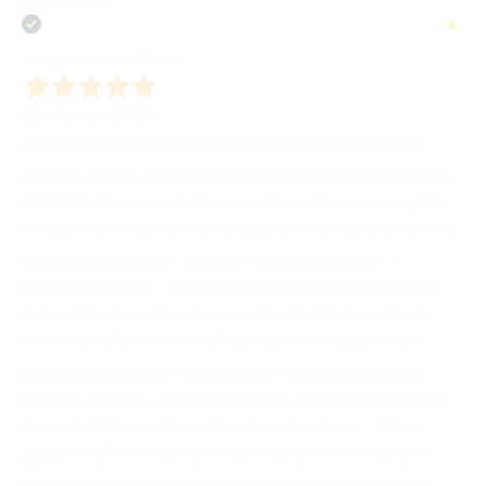
Acquirente verificato
22 Gennaio 2026
La mia esperienza con BombaBooks Edizioni, come
autore, è stata estremamente positiva e formativa! Fin
dall’inizio mi sono sentito accolto, compreso e seguito
con grande attenzione, sia dal punto di vista umano sia
da quello editoriale. Durante tutto il percorso di
pubblicazione ho trovato una casa editrice presente,
disponibile al confronto e realmente interessata alla
crescita dell’autore e dell’opera, con un approccio
aperto e mai rigido. Un sostegno concreto, fatto di
dialogo, ascolto e professionalità, che mi ha permesso
di sentirmi libero di esprimermi e allo stesso tempo
guidato nelle scelte editoriali. Il rapporto che si crea
non è mai impersonale: è una collaborazione basata