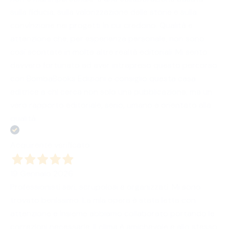
sulla fiducia, sulla valorizzazione delle storie e sulla
convinzione nei progetti in cui credono. Qualità e
attenzione che, per esperienza personale, non sono
così scontate in molte altre realtà editoriali. Mi sento
davvero fortunato ad aver intrapreso questo percorso
con BombaBooks Edizioni e consiglio questa casa
editrice a chi cerca non solo una pubblicazione, ma un
vero rapporto editoriale, serio, umano e orientato alla
qualità.
Acquirente verificato
19 Gennaio 2026
Professionisti seri, scrupolosi e organizzati. Mi sono
trovato benissimo. La mia opera è stata letta con
attenzione e insieme abbiamo collaborato portando le
correzioni necessarie. Il clima è amichevole e allo stesso