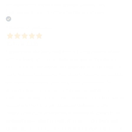
ed esperienza, iniziata alla grande. Daniele Dini
"Galoppando uno struzzo a Natale in Vietnam"
Acquirente verificato
30 Aprile 2026
Partecipare alla Fiera del Libro di Lucca insieme al mio
editore Bombabooks è stata un’esperienza intensa,
preziosa e profondamente significativa. In un tempo in
cui la cultura ha bisogno non solo di essere custodita,
ma anche condivisa, vissuta e resa accessibile, la
giornata trascorsa a Lucca ha rappresentato un
bellissimo esempio di incontro autentico tra libri, autori,
editori e lettori. L’organizzazione dell’evento si è
distinta per cura, attenzione e sensibilità, creando un
ambiente accogliente, ordinato e ricco di stimoli, nel
quale ogni voce ha potuto trovare il proprio spazio. Ho