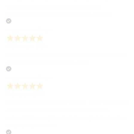
tempo professionale. La programmazione è
sicuramente un'ulteriiore caratterisitca distintiva
Acquirente verificato
26 Dicembre 2025
Bombabooks cordialità, professionalità e umanità sono
alla base dell’esperienza che ho avuto
Acquirente verificato
18 Dicembre 2025
Azienda dinamica, giovane e creativa. Molto disponibili e
al contempo professionali. Piani editoriali molto
competitivi. Li consiglio a chiunque voglia intraprendere
la carriera da scrittore!