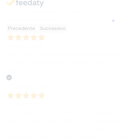
Le nostre recensioni a 4 e 5 stelle.
Clicca qui per leggerle tutte >
Precedente
Successivo
03 Giugno 2026
Invio rapido. Consegna curata senza danneggiare il
contenuto. Migliorabile la comunicazione di invio del
plico.
Acquirente verificato
22 Maggio 2026
Sono rimasto molto soddisfatto per l'impegno, la
serietà e la disponibilità dell'editore, che ha seguito il
mio primo percorso da autore con un rapporto molto
amichevole. Grazie per questa fantastica opportunità