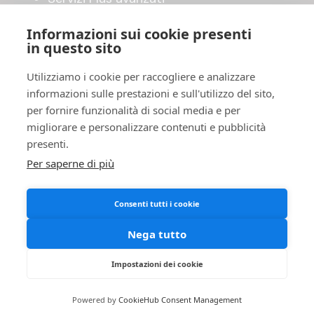
Shop online
Informazioni sui cookie presenti
in questo sito
UTILITY
Utilizziamo i cookie per raccogliere e analizzare
Invia il tuo manoscritto
informazioni sulle prestazioni e sull'utilizzo del sito,
Accordo di pubblicazione
per fornire funzionalità di social media e per
FAQ
migliorare e personalizzare contenuti e pubblicità
Privacy Policy
presenti.
Cookies
Per saperne di più
Termini e Condizioni
Consenti tutti i cookie
Nega tutto
Impostazioni dei cookie
BombaBooks© 2026. Tutti i diritti riservati.
Powered by
CookieHub Consent Management