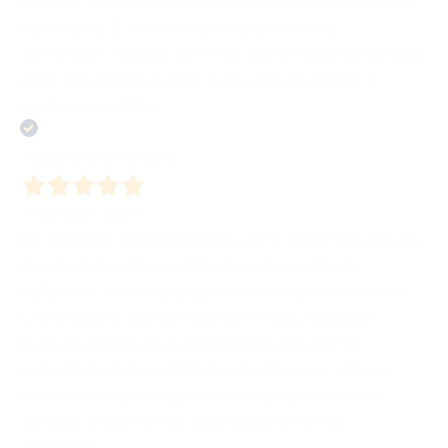
Fiera per aver reso possibile un’esperienza così bella e
significativa. È stata una giornata che mi ha
confermato, ancora una volta, quanto la cultura possa
unire, emozionare e dare voce a ciò che merita di
essere raccontato.
Acquirente verificato
31 Gennaio 2026
Fin dal primo contatto (ad una fiera del libro)ho trovato
grande disponibilità e attenzione nei confronti
dell’autore, con un dialogo sempre chiaro e concreto.
La correzione del manoscritto è stata svolta con
notevole precisione e competenza. Ciò che ho
apprezzato di più è stato il reale interesse verso lo
scrittore e il suo progetto, non trattato come un
semplice prodotto ma come un percorso da
valorizzare.