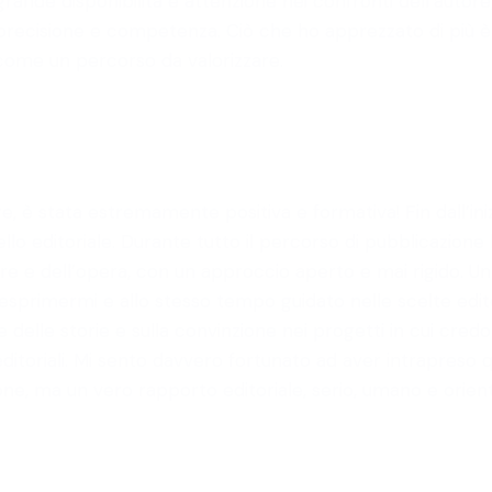
 grande disponibilità e attenzione nei confronti dell’auto
ecisione e competenza. Ciò che ho apprezzato di più è sta
ome un percorso da valorizzare.
 è stata estremamente positiva e formativa! Fin dall’ini
llo editoriale. Durante tutto il percorso di pubblicazione
re e dell’opera, con un approccio aperto e mai rigido. Un
 esprimermi e allo stesso tempo guidato nelle scelte edito
ne delle storie e sulla convinzione nei progetti in cui cre
editoriali. Mi sento davvero fortunato ad aver intrapres
ne, ma un vero rapporto editoriale, serio, umano e orienta