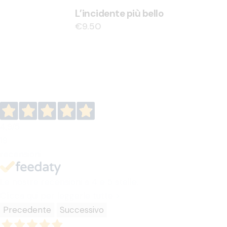
L’incidente più bello
€
9.50
4,9
/5
19
recensioni
Le nostre recensioni a 4 e 5 stelle.
Clicca qui per leggerle tutte >
Precedente
Successivo