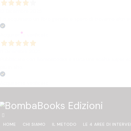
12 Dicembre 2025
Ho acquistato un libro geniale e spero di trovarne altri sim
Acquirente verificato
11 Dicembre 2025
Pubblicare con Bombabooks è stata una scelta super azz
più in alto.
Acquirente verificato
HOME
CHI SIAMO
IL METODO
LE 4 AREE DI INTERV