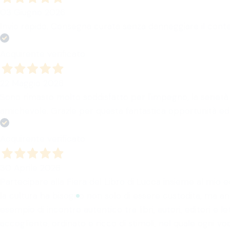
03 Giugno 2026
Invio rapido. Consegna curata senza danneggiare il contenu
Acquirente verificato
22 Maggio 2026
Sono rimasto molto soddisfatto per l'impegno, la serietà 
amichevole. Grazie per questa fantastica opportunità ed e
Acquirente verificato
30 Aprile 2026
Partecipare alla Fiera del Libro di Lucca insieme al mio
la cultura ha bisogno non solo di essere custodita, ma an
esempio di incontro autentico tra libri, autori, editori e 
accogliente, ordinato e ricco di stimoli, nel quale ogni vo