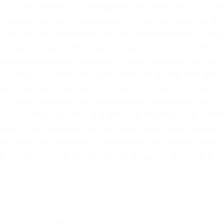
nto di una semplice presentazione editoriale, ma di un v
uti che per un autore rappresentano sempre qualcosa di 
 una volta ha dimostrato non solo professionalità e com
 rispetto e attenzione verso gli autori. Tutto lo staff ha 
valorizzazione del mio lavoro. Questo aspetto, per chi s
 è proprio ciò che è accaduto durante questa bella giorna
cina. Un sostegno discreto ma concreto, capace di trasfo
a così non solo come un appuntamento importante per il 
ro torna a essere ponte tra le persone, strumento di con
per l’organizzazione, per la qualità delle relazioni e per i
 per aver reso possibile un’esperienza così bella e signif
are e dare voce a ciò che merita di essere raccontato.