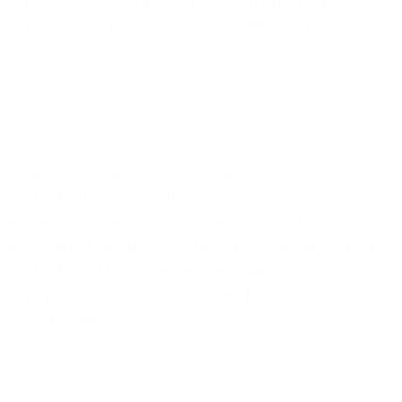
re, con un dialogo sempre chiaro e concreto. La
to il reale interesse verso lo scrittore e il suo
zio mi sono sentito accolto, compreso e seguito con
 ho trovato una casa editrice presente, disponibile al
 sostegno concreto, fatto di dialogo, ascolto e
riali. Il rapporto che si crea non è mai impersonale: è
dono. Qualità e attenzione che, per esperienza
o questo percorso con BombaBooks Edizioni e consiglio
to alla qualità.