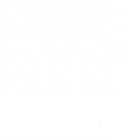
ero momento di condivisione: un’occasione per
profondamente intimo. Un ringraziamento particolare
petenza, ma anche una rara qualità umana. Ho
saputo creare le condizioni migliori affinché io potessi
crive, è fondamentale: sentirsi accompagnati,
ta a Lucca. La presenza dell’editore e dello staff non
rmare un evento culturale in un’esperienza personale
mondo editoriale, ma anche come un luogo di dialogo,
oscenza e occasione di incontro. Porto con me un
l valore culturale dell’iniziativa. Ringrazio sinceramente
icativa. È stata una giornata che mi ha confermato,