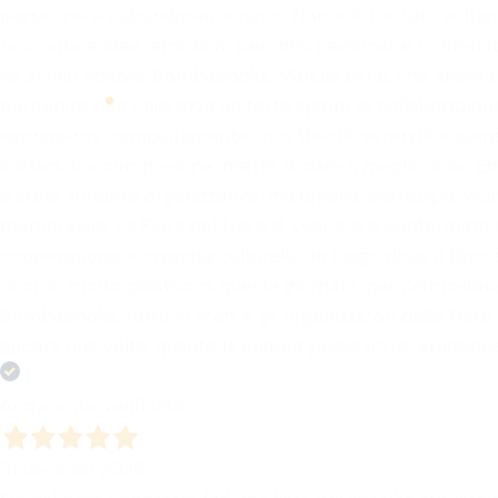
partecipe e culturalmente ricco. Non si è trattato solta
raccontare idee, emozioni, percorsi personali e conten
va al mio editore Bombabooks, Manuel Bttai, che ancora
percepito con chiarezza un forte spirito di collaborazione,
esprimermi compiutamente, con libertà, serenità e piena 
sostenuti e compresi permette di dare il meglio di sé. Ed
è stata soltanto organizzativa, ma umana, partecipe, vi
memorabile. La Fiera del Libro di Lucca si è confermat
cooperazione e crescita culturale. Un luogo dove il lib
ricordo molto positivo di questa giornata: per l’atmosfera, 
Bombabooks, tutto lo staff e gli organizzatori della Fiera
ancora una volta, quanto la cultura possa unire, emozion
Acquirente verificato
31 Gennaio 2026