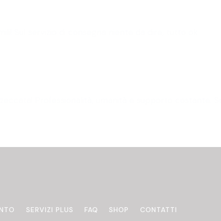
ili! Sul servizio di consegna niente da dire, tutto ok
eccata! Professionalità, umanità e supporto costante. S
ENTO
SERVIZI PLUS
FAQ
SHOP
CONTATTI