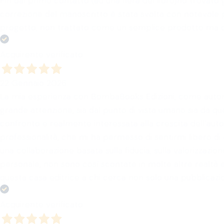
Fin dal primo contatto (ad una fiera del libro)ho trovato
correzione del manoscritto è stata svolta con notevole pr
progetto, non trattato come un semplice prodotto ma c
Acquirente verificato
22 Gennaio 2026
La mia esperienza con BombaBooks Edizioni, come autore,
grande attenzione, sia dal punto di vista umano sia da que
confronto e realmente interessata alla crescita dell’auto
professionalità, che mi ha permesso di sentirmi libero di
una collaborazione basata sulla fiducia, sulla valorizzazio
personale, non sono così scontate in molte altre realtà 
questa casa editrice a chi cerca non solo una pubblicazio
Acquirente verificato