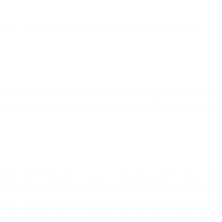
to. Migliorabile la comunicazione di invio del plico.
e la disponibilità dell'editore, che ha seguito il mio pr
sperienza, iniziata alla grande. Daniele Dini "Galoppando
 editore Bombabooks è stata un’esperienza intensa, prezio
che condivisa, vissuta e resa accessibile, la giornata tr
lettori. L’organizzazione dell’evento si è distinta per cura
ce ha potuto trovare il proprio spazio. Ho avuto il piacere