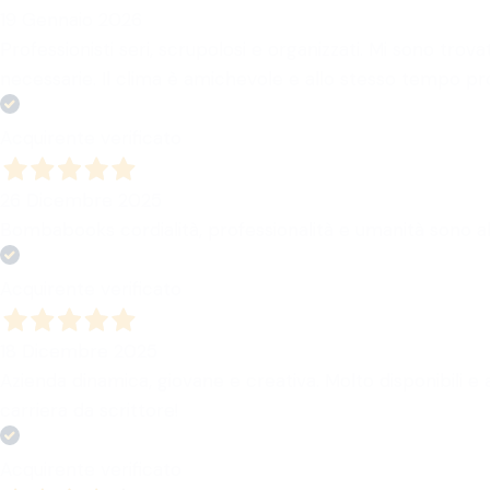
19 Gennaio 2026
Professionisti seri, scrupolosi e organizzati. Mi sono tr
necessarie. Il clima è amichevole e allo stesso tempo pro
Acquirente verificato
26 Dicembre 2025
Bombabooks cordialità, professionalità e umanità sono a
Acquirente verificato
18 Dicembre 2025
Azienda dinamica, giovane e creativa. Molto disponibili e 
carriera da scrittore!
Acquirente verificato