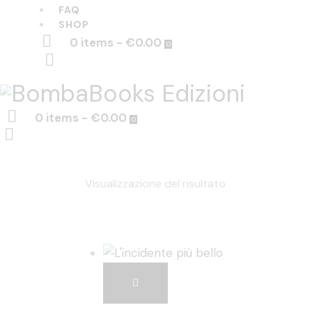
FAQ
SHOP
0 items
-
€0.00
0
0 items
-
€0.00
0
Visualizzazione del risultato