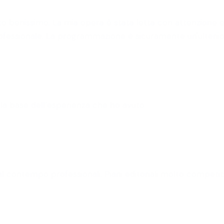
ovato benissimo. La mia opera è stata letta con attenzion
fessionale. La programmazione è sicuramente un'ulteriiore
lla base dell’esperienza che ho avuto
al contempo professionali. Piani editoriali molto competiti