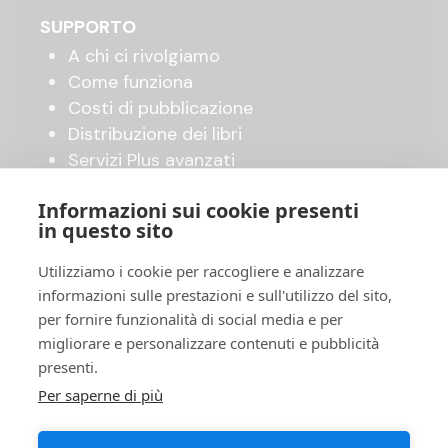
SUPPORTO
A chi ci rivolgiamo
Come funziona
Costi di pubblicazione
Distribuzione dei libri
Servizi Plus avanzati
Shop online
Informazioni sui cookie presenti
in questo sito
UTILITY
Utilizziamo i cookie per raccogliere e analizzare
Invia il tuo manoscritto
informazioni sulle prestazioni e sull'utilizzo del sito,
Accordo di pubblicazione
per fornire funzionalità di social media e per
FAQ
migliorare e personalizzare contenuti e pubblicità
Privacy Policy
presenti.
Cookies
Per saperne di più
Termini e Condizioni