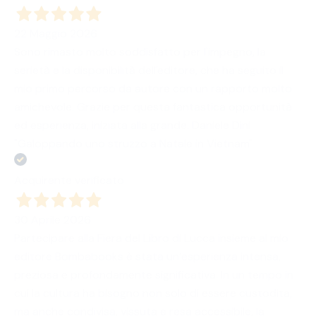
22 Maggio 2026
Sono rimasto molto soddisfatto per l'impegno, la
serietà e la disponibilità dell'editore, che ha seguito il
mio primo percorso da autore con un rapporto molto
amichevole. Grazie per questa fantastica opportunità
ed esperienza, iniziata alla grande. Daniele Dini
"Galoppando uno struzzo a Natale in Vietnam"
Acquirente verificato
30 Aprile 2026
Partecipare alla Fiera del Libro di Lucca insieme al mio
editore Bombabooks è stata un’esperienza intensa,
preziosa e profondamente significativa. In un tempo in
cui la cultura ha bisogno non solo di essere custodita,
ma anche condivisa, vissuta e resa accessibile, la