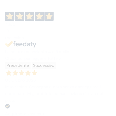
4,9
/5
19
recensioni
Le nostre recensioni a 4 e 5 stelle.
Clicca qui per leggerle tutte >
Precedente
Successivo
03 Giugno 2026
Invio rapido. Consegna curata senza danneggiare il
contenuto. Migliorabile la comunicazione di invio del
plico.
Acquirente verificato