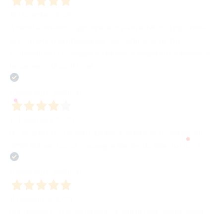
18 Dicembre 2025
Azienda dinamica, giovane e creativa. Molto disponibili e
al contempo professionali. Piani editoriali molto
competitivi. Li consiglio a chiunque voglia intraprendere
la carriera da scrittore!
Acquirente verificato
12 Dicembre 2025
Ho acquistato un libro geniale e spero di trovarne altri
simili! Sul servizio di consegna niente da dire, tutto ok
Acquirente verificato
11 Dicembre 2025
Pubblicare con Bombabooks è stata una scelta super