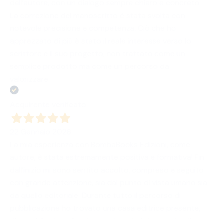
dell’autore, con un dialogo sempre chiaro e concreto.
La correzione del manoscritto è stata svolta con
notevole precisione e competenza. Ciò che ho
apprezzato di più è stato il reale interesse verso lo
scrittore e il suo progetto, non trattato come un
semplice prodotto ma come un percorso da
valorizzare.
Acquirente verificato
22 Gennaio 2026
La mia esperienza con BombaBooks Edizioni, come
autore, è stata estremamente positiva e formativa! Fin
dall’inizio mi sono sentito accolto, compreso e seguito
con grande attenzione, sia dal punto di vista umano sia
da quello editoriale. Durante tutto il percorso di
pubblicazione ho trovato una casa editrice presente,