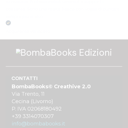
azzeccata! Professionalità, umanità e supporto
costante. Sono una realtà fresca con voglia di puntare
sempre più in alto.
Acquirente verificato
CONTATTI
BombaBooks© Creathive 2.0
Via Trento, 11
Cecina (Livorno)
P. IVA 02068180492
+39 3314070307
info@bombabooks.it