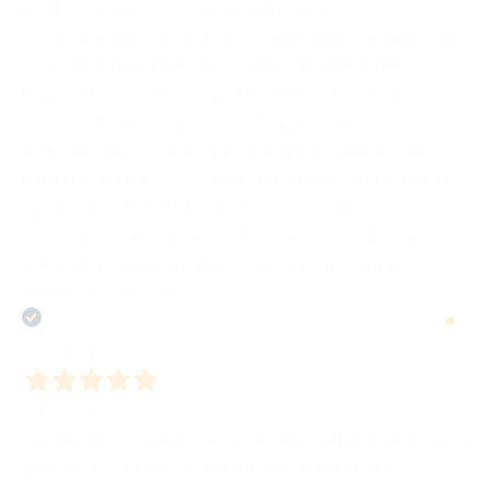
ponte tra le persone, strumento di conoscenza e
occasione di incontro. Porto con me un ricordo molto
positivo di questa giornata: per l’atmosfera, per
l’organizzazione, per la qualità delle relazioni e per il
valore culturale dell’iniziativa. Ringrazio sinceramente
Bombabooks, tutto lo staff e gli organizzatori della
Fiera per aver reso possibile un’esperienza così bella e
significativa. È stata una giornata che mi ha
confermato, ancora una volta, quanto la cultura possa
unire, emozionare e dare voce a ciò che merita di
essere raccontato.
Acquirente verificato
31 Gennaio 2026
Fin dal primo contatto (ad una fiera del libro)ho trovato
grande disponibilità e attenzione nei confronti