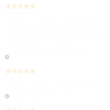
19 Gennaio 2026
Professionisti seri, scrupolosi e organizzati. Mi sono
trovato benissimo. La mia opera è stata letta con
attenzione e insieme abbiamo collaborato portando le
correzioni necessarie. Il clima è amichevole e allo stesso
tempo professionale. La programmazione è
sicuramente un'ulteriiore caratterisitca distintiva
Acquirente verificato
26 Dicembre 2025
Bombabooks cordialità, professionalità e umanità sono
alla base dell’esperienza che ho avuto
Acquirente verificato