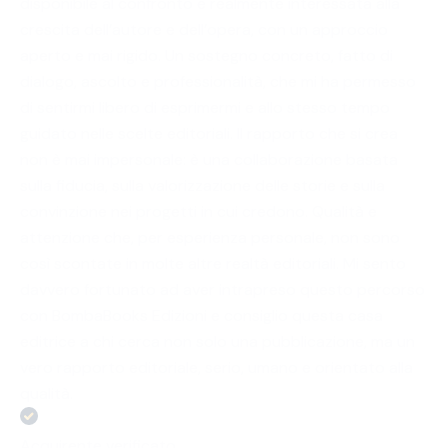
disponibile al confronto e realmente interessata alla
crescita dell’autore e dell’opera, con un approccio
aperto e mai rigido. Un sostegno concreto, fatto di
dialogo, ascolto e professionalità, che mi ha permesso
di sentirmi libero di esprimermi e allo stesso tempo
guidato nelle scelte editoriali. Il rapporto che si crea
non è mai impersonale: è una collaborazione basata
sulla fiducia, sulla valorizzazione delle storie e sulla
convinzione nei progetti in cui credono. Qualità e
attenzione che, per esperienza personale, non sono
così scontate in molte altre realtà editoriali. Mi sento
davvero fortunato ad aver intrapreso questo percorso
con BombaBooks Edizioni e consiglio questa casa
editrice a chi cerca non solo una pubblicazione, ma un
vero rapporto editoriale, serio, umano e orientato alla
qualità.
Acquirente verificato