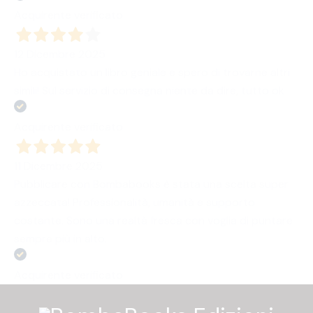
Acquirente verificato
12 Dicembre 2025
Ho acquistato un libro geniale e spero di trovarne altri
simili! Sul servizio di consegna niente da dire, tutto ok
Acquirente verificato
11 Dicembre 2025
Pubblicare con Bombabooks è stata una scelta super
azzeccata! Professionalità, umanità e supporto
costante. Sono una realtà fresca con voglia di puntare
sempre più in alto.
Acquirente verificato