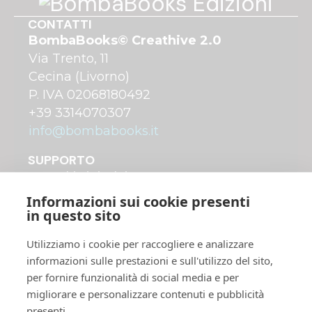
CONTATTI
BombaBooks© Creathive 2.0
Via Trento, 11
Cecina (Livorno)
P. IVA 02068180492
+39 3314070307
info@bombabooks.it
SUPPORTO
A chi ci rivolgiamo
Come funziona
Informazioni sui cookie presenti
Costi di pubblicazione
in questo sito
Distribuzione dei libri
Utilizziamo i cookie per raccogliere e analizzare
Servizi Plus avanzati
informazioni sulle prestazioni e sull'utilizzo del sito,
Shop online
per fornire funzionalità di social media e per
migliorare e personalizzare contenuti e pubblicità
UTILITY
presenti.