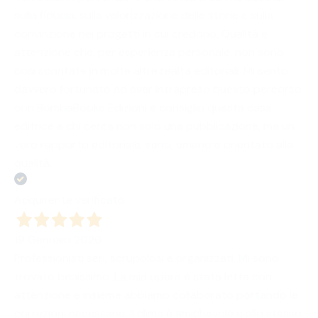
sulla fiducia, sulla valorizzazione delle storie e sulla
convinzione nei progetti in cui credono. Qualità e
attenzione che, per esperienza personale, non sono
così scontate in molte altre realtà editoriali. Mi sento
davvero fortunato ad aver intrapreso questo percorso
con BombaBooks Edizioni e consiglio questa casa
editrice a chi cerca non solo una pubblicazione, ma un
vero rapporto editoriale, serio, umano e orientato alla
qualità.
Acquirente verificato
19 Gennaio 2026
Professionisti seri, scrupolosi e organizzati. Mi sono
trovato benissimo. La mia opera è stata letta con
attenzione e insieme abbiamo collaborato portando le
correzioni necessarie. Il clima è amichevole e allo stesso