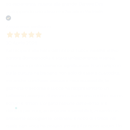
ed esperienza, iniziata alla grande. Daniele Dini
"Galoppando uno struzzo a Natale in Vietnam"
Acquirente verificato
30 Aprile 2026
Partecipare alla Fiera del Libro di Lucca insieme al mio
editore Bombabooks è stata un’esperienza intensa,
preziosa e profondamente significativa. In un tempo in
cui la cultura ha bisogno non solo di essere custodita,
ma anche condivisa, vissuta e resa accessibile, la
giornata trascorsa a Lucca ha rappresentato un
bellissimo esempio di incontro autentico tra libri, autori,
editori e lettori. L’organizzazione dell’evento si è
distinta per cura, attenzione e sensibilità, creando un
ambiente accogliente, ordinato e ricco di stimoli, nel
quale ogni voce ha potuto trovare il proprio spazio. Ho