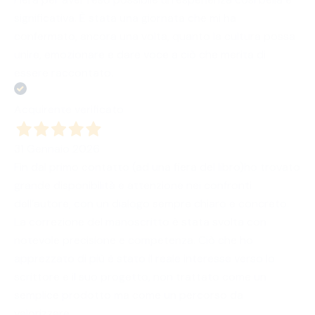
significativa. È stata una giornata che mi ha
confermato, ancora una volta, quanto la cultura possa
unire, emozionare e dare voce a ciò che merita di
essere raccontato.
Acquirente verificato
31 Gennaio 2026
Fin dal primo contatto (ad una fiera del libro)ho trovato
grande disponibilità e attenzione nei confronti
dell’autore, con un dialogo sempre chiaro e concreto.
La correzione del manoscritto è stata svolta con
notevole precisione e competenza. Ciò che ho
apprezzato di più è stato il reale interesse verso lo
scrittore e il suo progetto, non trattato come un
semplice prodotto ma come un percorso da
valorizzare.