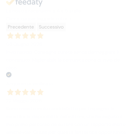
Le nostre recensioni a 4 e 5 stelle.
Clicca qui per leggerle tutte >
Precedente
Successivo
03 Giugno 2026
Invio rapido. Consegna curata senza danneggiare il
contenuto. Migliorabile la comunicazione di invio del
plico.
Acquirente verificato
22 Maggio 2026
Sono rimasto molto soddisfatto per l'impegno, la
serietà e la disponibilità dell'editore, che ha seguito il
mio primo percorso da autore con un rapporto molto
amichevole. Grazie per questa fantastica opportunità