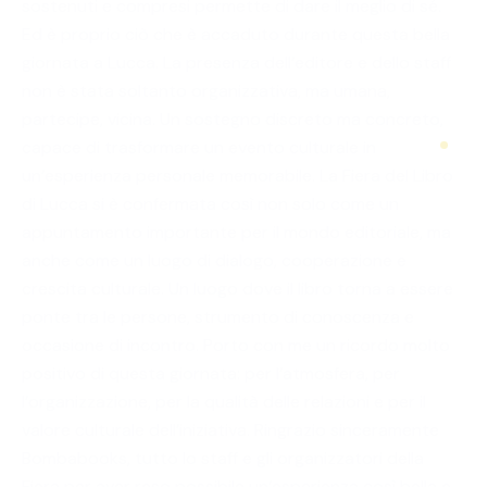
sostenuti e compresi permette di dare il meglio di sé.
Ed è proprio ciò che è accaduto durante questa bella
giornata a Lucca. La presenza dell’editore e dello staff
non è stata soltanto organizzativa, ma umana,
partecipe, vicina. Un sostegno discreto ma concreto,
capace di trasformare un evento culturale in
un’esperienza personale memorabile. La Fiera del Libro
di Lucca si è confermata così non solo come un
appuntamento importante per il mondo editoriale, ma
anche come un luogo di dialogo, cooperazione e
crescita culturale. Un luogo dove il libro torna a essere
ponte tra le persone, strumento di conoscenza e
occasione di incontro. Porto con me un ricordo molto
positivo di questa giornata: per l’atmosfera, per
l’organizzazione, per la qualità delle relazioni e per il
valore culturale dell’iniziativa. Ringrazio sinceramente
Bombabooks, tutto lo staff e gli organizzatori della
Fiera per aver reso possibile un’esperienza così bella e