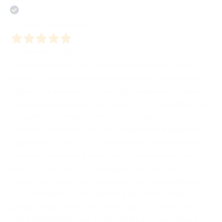
Acquirente verificato
22 Gennaio 2026
La mia esperienza con BombaBooks Edizioni, come
autore, è stata estremamente positiva e formativa! Fin
dall’inizio mi sono sentito accolto, compreso e seguito
con grande attenzione, sia dal punto di vista umano sia
da quello editoriale. Durante tutto il percorso di
pubblicazione ho trovato una casa editrice presente,
disponibile al confronto e realmente interessata alla
crescita dell’autore e dell’opera, con un approccio
aperto e mai rigido. Un sostegno concreto, fatto di
dialogo, ascolto e professionalità, che mi ha permesso
di sentirmi libero di esprimermi e allo stesso tempo
guidato nelle scelte editoriali. Il rapporto che si crea
non è mai impersonale: è una collaborazione basata