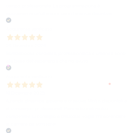
tempo professionale. La programmazione è
sicuramente un'ulteriiore caratterisitca distintiva
Acquirente verificato
26 Dicembre 2025
Bombabooks cordialità, professionalità e umanità sono
alla base dell’esperienza che ho avuto
Acquirente verificato
18 Dicembre 2025
Azienda dinamica, giovane e creativa. Molto disponibili e
al contempo professionali. Piani editoriali molto
competitivi. Li consiglio a chiunque voglia intraprendere
la carriera da scrittore!