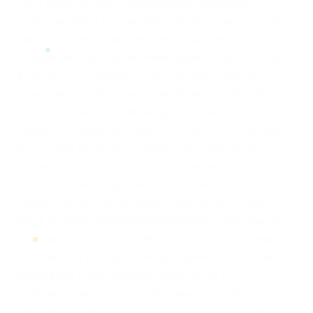
non è stata soltanto organizzativa, ma umana,
partecipe, vicina. Un sostegno discreto ma concreto,
capace di trasformare un evento culturale in
un’esperienza personale memorabile. La Fiera del Libro
di Lucca si è confermata così non solo come un
appuntamento importante per il mondo editoriale, ma
anche come un luogo di dialogo, cooperazione e
crescita culturale. Un luogo dove il libro torna a essere
ponte tra le persone, strumento di conoscenza e
occasione di incontro. Porto con me un ricordo molto
positivo di questa giornata: per l’atmosfera, per
l’organizzazione, per la qualità delle relazioni e per il
valore culturale dell’iniziativa. Ringrazio sinceramente
Bombabooks, tutto lo staff e gli organizzatori della
Fiera per aver reso possibile un’esperienza così bella e
significativa. È stata una giornata che mi ha
confermato, ancora una volta, quanto la cultura possa
unire, emozionare e dare voce a ciò che merita di