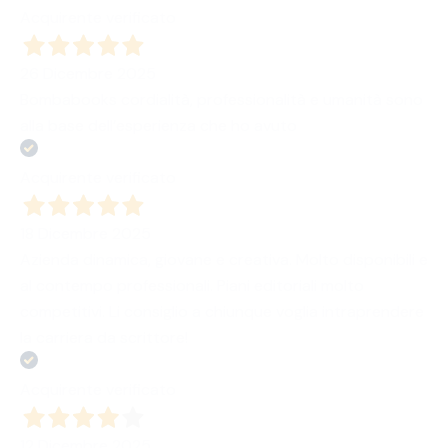
Acquirente verificato
26 Dicembre 2025
Bombabooks cordialità, professionalità e umanità sono
alla base dell’esperienza che ho avuto
Acquirente verificato
18 Dicembre 2025
Azienda dinamica, giovane e creativa. Molto disponibili e
al contempo professionali. Piani editoriali molto
competitivi. Li consiglio a chiunque voglia intraprendere
la carriera da scrittore!
Acquirente verificato
12 Dicembre 2025