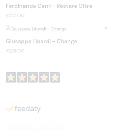
Ferdinando Cerri – Restare Oltre
€
22.00
Giuseppe Linardi – Change
€
25.00
4,9
/5
19
recensioni
Le nostre recensioni a 4 e 5 stelle.
Clicca qui per leggerle tutte >