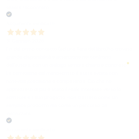
essere raccontato.
Acquirente verificato
31 Gennaio 2026
Fin dal primo contatto (ad una fiera del libro)ho trovato
grande disponibilità e attenzione nei confronti
dell’autore, con un dialogo sempre chiaro e concreto.
La correzione del manoscritto è stata svolta con
notevole precisione e competenza. Ciò che ho
apprezzato di più è stato il reale interesse verso lo
scrittore e il suo progetto, non trattato come un
semplice prodotto ma come un percorso da
valorizzare.
Acquirente verificato