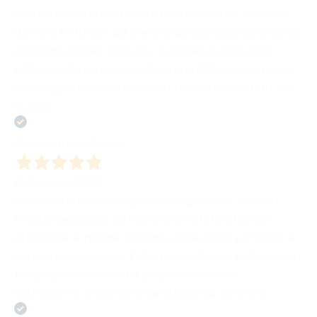
così scontate in molte altre realtà editoriali. Mi sento
davvero fortunato ad aver intrapreso questo percorso
con BombaBooks Edizioni e consiglio questa casa
editrice a chi cerca non solo una pubblicazione, ma un
vero rapporto editoriale, serio, umano e orientato alla
qualità.
Acquirente verificato
19 Gennaio 2026
Professionisti seri, scrupolosi e organizzati. Mi sono
trovato benissimo. La mia opera è stata letta con
attenzione e insieme abbiamo collaborato portando le
correzioni necessarie. Il clima è amichevole e allo stesso
tempo professionale. La programmazione è
sicuramente un'ulteriiore caratterisitca distintiva