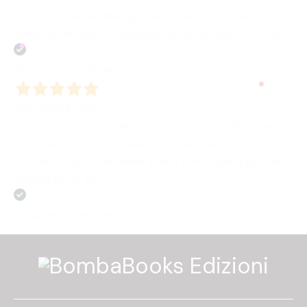
Ho acquistato un libro geniale e spero di trovarne altri
simili! Sul servizio di consegna niente da dire, tutto ok
Acquirente verificato
11 Dicembre 2025
Pubblicare con Bombabooks è stata una scelta super
azzeccata! Professionalità, umanità e supporto
costante. Sono una realtà fresca con voglia di puntare
sempre più in alto.
Acquirente verificato