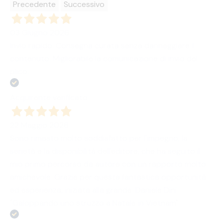
Precedente
Successivo
03 Giugno 2026
Invio rapido. Consegna curata senza danneggiare il
contenuto. Migliorabile la comunicazione di invio del
plico.
Acquirente verificato
22 Maggio 2026
Sono rimasto molto soddisfatto per l'impegno, la
serietà e la disponibilità dell'editore, che ha seguito il
mio primo percorso da autore con un rapporto molto
amichevole. Grazie per questa fantastica opportunità
ed esperienza, iniziata alla grande. Daniele Dini
"Galoppando uno struzzo a Natale in Vietnam"