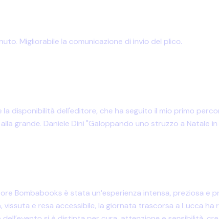
to. Migliorabile la comunicazione di invio del plico.
 la disponibilità dell'editore, che ha seguito il mio primo pe
 alla grande. Daniele Dini "Galoppando uno struzzo a Natale i
ditore Bombabooks è stata un’esperienza intensa, preziosa e pr
 vissuta e resa accessibile, la giornata trascorsa a Lucca ha
one dell’evento si è distinta per cura, attenzione e sensibilità,