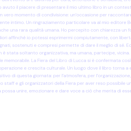
 avuto il piacere di presentare il mio ultimo libro in un contes
un vero momento di condivisione: un’occasione per raccontare
e intimo. Un ringraziamento particolare va al mio editore 
he una rara qualità umana. Ho percepito con chiarezza un for
igliori affinché io potessi esprimermi compiutamente, con liber
gnati, sostenuti e compresi permette di dare il meglio di sé. 
non è stata soltanto organizzativa, ma umana, partecipe, vici
le memorabile. La Fiera del Libro di Lucca si è confermata c
perazione e crescita culturale. Un luogo dove il libro torna 
o di questa giornata: per l’atmosfera, per l’organizzazione, per
 staff e gli organizzatori della Fiera per aver reso possibile u
a possa unire, emozionare e dare voce a ciò che merita di ess