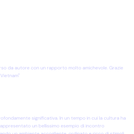
rcorso da autore con un rapporto molto amichevole. Grazie
n Vietnam"
ofondamente significativa. In un tempo in cui la cultura ha
 rappresentato un bellissimo esempio di incontro
 creando un ambiente accogliente, ordinato e ricco di stimoli,