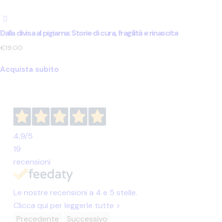
Dalla divisa al pigiama: Storie di cura, fragilità e rinascita
€
19.00
Acquista subito
4,9
/5
19
recensioni
Le nostre recensioni a 4 e 5 stelle.
Clicca qui per leggerle tutte >
Precedente
Successivo