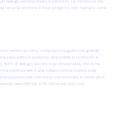
on un dialogo sempre chiaro e concreto. La correzione del
se verso lo scrittore e il suo progetto, non trattato come
i sono sentito accolto, compreso e seguito con grande
una casa editrice presente, disponibile al confronto e
 fatto di dialogo, ascolto e professionalità, che mi ha
n è mai impersonale: è una collaborazione basata sulla
esperienza personale, non sono così scontate in molte altre
questa casa editrice a chi cerca non solo una