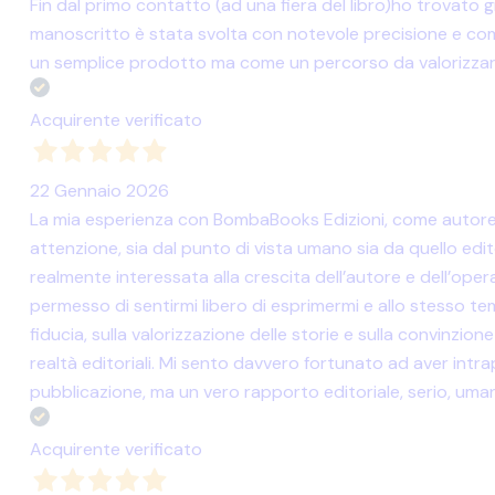
Fin dal primo contatto (ad una fiera del libro)ho trovato 
manoscritto è stata svolta con notevole precisione e comp
un semplice prodotto ma come un percorso da valorizzar
Acquirente verificato
22 Gennaio 2026
La mia esperienza con BombaBooks Edizioni, come autore, 
attenzione, sia dal punto di vista umano sia da quello edi
realmente interessata alla crescita dell’autore e dell’ope
permesso di sentirmi libero di esprimermi e allo stesso tem
fiducia, sulla valorizzazione delle storie e sulla convinzi
realtà editoriali. Mi sento davvero fortunato ad aver in
pubblicazione, ma un vero rapporto editoriale, serio, uman
Acquirente verificato