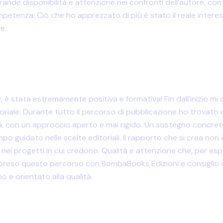
grande disponibilità e attenzione nei confronti dell’autore, c
etenza. Ciò che ho apprezzato di più è stato il reale interes
e.
è stata estremamente positiva e formativa! Fin dall’inizio m
toriale. Durante tutto il percorso di pubblicazione ho trovato 
ra, con un approccio aperto e mai rigido. Un sostegno concreto,
po guidato nelle scelte editoriali. Il rapporto che si crea no
one nei progetti in cui credono. Qualità e attenzione che, per 
trapreso questo percorso con BombaBooks Edizioni e consiglio 
o e orientato alla qualità.