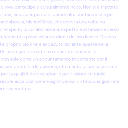
to vivo, partecipe e culturalmente ricco. Non si è trattato
 idee, emozioni, percorsi personali e contenuti che per
Bombabooks, Manuel Bttai, che ancora una volta ha
te spirito di collaborazione, rispetto e attenzione verso
tà, serenità e piena valorizzazione del mio lavoro. Questo
Ed è proprio ciò che è accaduto durante questa bella
na. Un sostegno discreto ma concreto, capace di
osì non solo come un appuntamento importante per il
a essere ponte tra le persone, strumento di conoscenza e
 la qualità delle relazioni e per il valore culturale
n’esperienza così bella e significativa. È stata una giornata
ere raccontato.