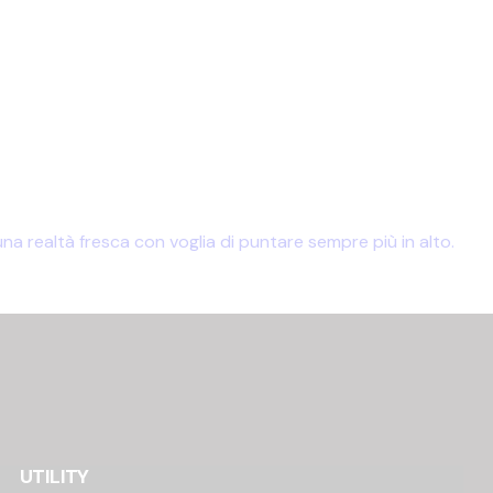
 realtà fresca con voglia di puntare sempre più in alto.
UTILITY