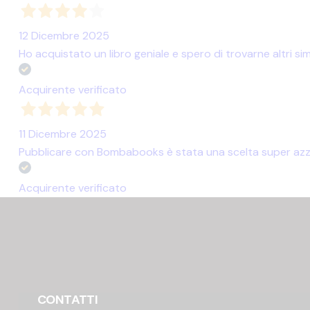
12 Dicembre 2025
Ho acquistato un libro geniale e spero di trovarne altri simi
Acquirente verificato
11 Dicembre 2025
Pubblicare con Bombabooks è stata una scelta super azzec
Acquirente verificato
CONTATTI