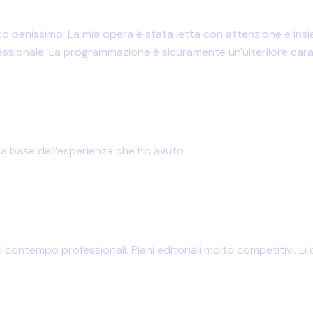
ovato benissimo. La mia opera è stata letta con attenzione e i
essionale. La programmazione è sicuramente un'ulteriiore carat
la base dell’esperienza che ho avuto
l contempo professionali. Piani editoriali molto competitivi. Li