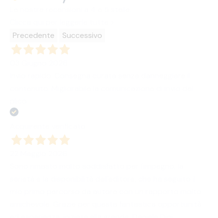
Le nostre recensioni a 4 e 5 stelle.
Clicca qui per leggerle tutte >
Precedente
Successivo
03 Giugno 2026
Invio rapido. Consegna curata senza danneggiare il
contenuto. Migliorabile la comunicazione di invio del
plico.
Acquirente verificato
22 Maggio 2026
Sono rimasto molto soddisfatto per l'impegno, la
serietà e la disponibilità dell'editore, che ha seguito il
mio primo percorso da autore con un rapporto molto
amichevole. Grazie per questa fantastica opportunità
ed esperienza, iniziata alla grande. Daniele Dini