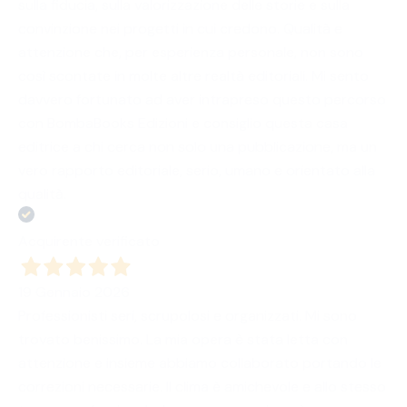
sulla fiducia, sulla valorizzazione delle storie e sulla
convinzione nei progetti in cui credono. Qualità e
attenzione che, per esperienza personale, non sono
così scontate in molte altre realtà editoriali. Mi sento
davvero fortunato ad aver intrapreso questo percorso
con BombaBooks Edizioni e consiglio questa casa
editrice a chi cerca non solo una pubblicazione, ma un
vero rapporto editoriale, serio, umano e orientato alla
qualità.
Acquirente verificato
19 Gennaio 2026
Professionisti seri, scrupolosi e organizzati. Mi sono
trovato benissimo. La mia opera è stata letta con
attenzione e insieme abbiamo collaborato portando le
correzioni necessarie. Il clima è amichevole e allo stesso