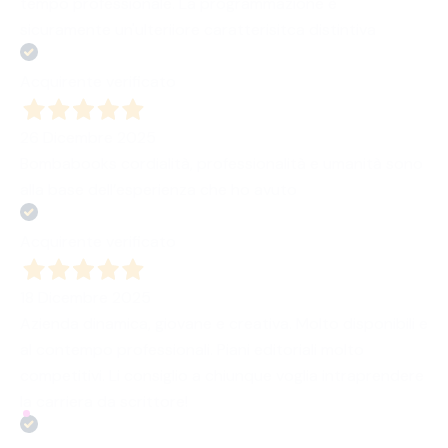
tempo professionale. La programmazione è
sicuramente un'ulteriiore caratterisitca distintiva
Acquirente verificato
26 Dicembre 2025
Bombabooks cordialità, professionalità e umanità sono
alla base dell’esperienza che ho avuto
Acquirente verificato
18 Dicembre 2025
Azienda dinamica, giovane e creativa. Molto disponibili e
al contempo professionali. Piani editoriali molto
competitivi. Li consiglio a chiunque voglia intraprendere
la carriera da scrittore!