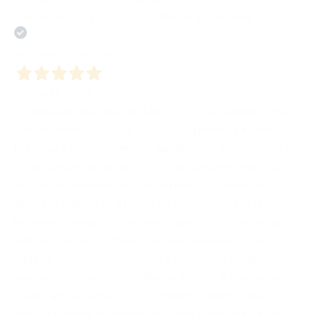
"Galoppando uno struzzo a Natale in Vietnam"
Acquirente verificato
30 Aprile 2026
Partecipare alla Fiera del Libro di Lucca insieme al mio
editore Bombabooks è stata un’esperienza intensa,
preziosa e profondamente significativa. In un tempo in
cui la cultura ha bisogno non solo di essere custodita,
ma anche condivisa, vissuta e resa accessibile, la
giornata trascorsa a Lucca ha rappresentato un
bellissimo esempio di incontro autentico tra libri, autori,
editori e lettori. L’organizzazione dell’evento si è
distinta per cura, attenzione e sensibilità, creando un
ambiente accogliente, ordinato e ricco di stimoli, nel
quale ogni voce ha potuto trovare il proprio spazio. Ho
avuto il piacere di presentare il mio ultimo libro in un