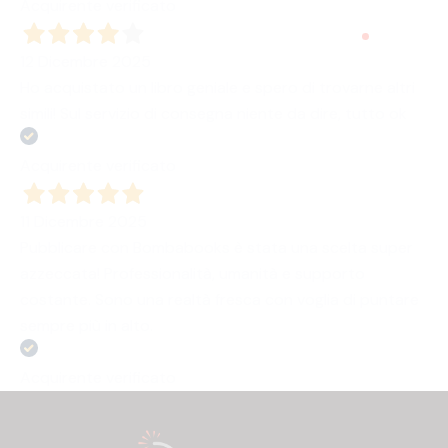
Acquirente verificato
12 Dicembre 2025
Ho acquistato un libro geniale e spero di trovarne altri
simili! Sul servizio di consegna niente da dire, tutto ok
Acquirente verificato
11 Dicembre 2025
Pubblicare con Bombabooks è stata una scelta super
azzeccata! Professionalità, umanità e supporto
costante. Sono una realtà fresca con voglia di puntare
sempre più in alto.
Acquirente verificato