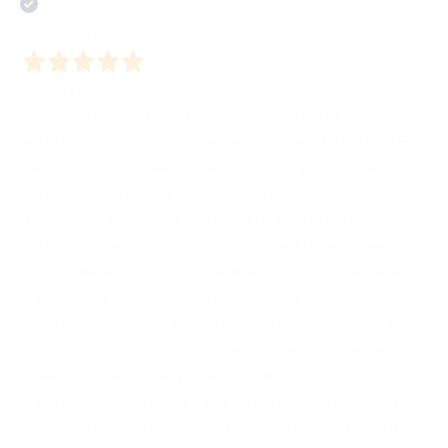
Acquirente verificato
22 Gennaio 2026
La mia esperienza con BombaBooks Edizioni, come
autore, è stata estremamente positiva e formativa! Fin
dall’inizio mi sono sentito accolto, compreso e seguito
con grande attenzione, sia dal punto di vista umano sia
da quello editoriale. Durante tutto il percorso di
pubblicazione ho trovato una casa editrice presente,
disponibile al confronto e realmente interessata alla
crescita dell’autore e dell’opera, con un approccio
aperto e mai rigido. Un sostegno concreto, fatto di
dialogo, ascolto e professionalità, che mi ha permesso
di sentirmi libero di esprimermi e allo stesso tempo
guidato nelle scelte editoriali. Il rapporto che si crea
non è mai impersonale: è una collaborazione basata