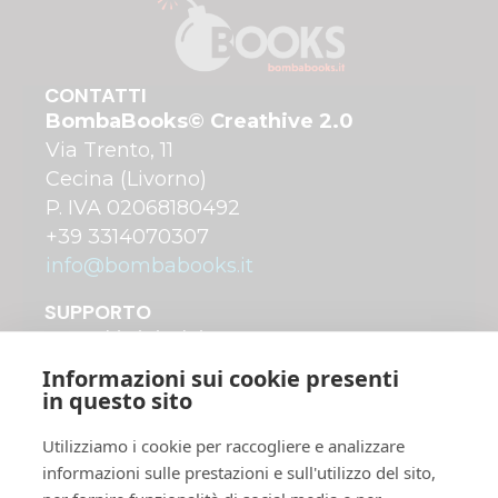
CONTATTI
BombaBooks© Creathive 2.0
Via Trento, 11
Cecina (Livorno)
P. IVA 02068180492
+39 3314070307
info@bombabooks.it
SUPPORTO
A chi ci rivolgiamo
Come funziona
Informazioni sui cookie presenti
Costi di pubblicazione
in questo sito
Distribuzione dei libri
Utilizziamo i cookie per raccogliere e analizzare
Servizi Plus avanzati
informazioni sulle prestazioni e sull'utilizzo del sito,
Shop online