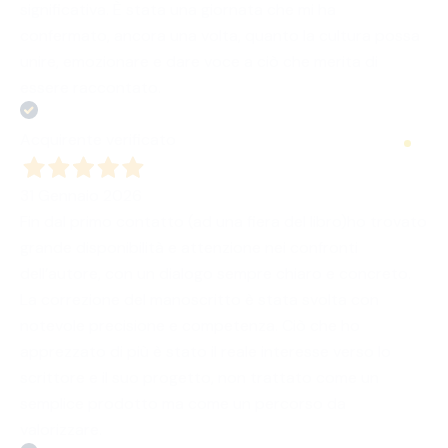
significativa. È stata una giornata che mi ha
confermato, ancora una volta, quanto la cultura possa
unire, emozionare e dare voce a ciò che merita di
essere raccontato.
Acquirente verificato
31 Gennaio 2026
Fin dal primo contatto (ad una fiera del libro)ho trovato
grande disponibilità e attenzione nei confronti
dell’autore, con un dialogo sempre chiaro e concreto.
La correzione del manoscritto è stata svolta con
notevole precisione e competenza. Ciò che ho
apprezzato di più è stato il reale interesse verso lo
scrittore e il suo progetto, non trattato come un
semplice prodotto ma come un percorso da
valorizzare.