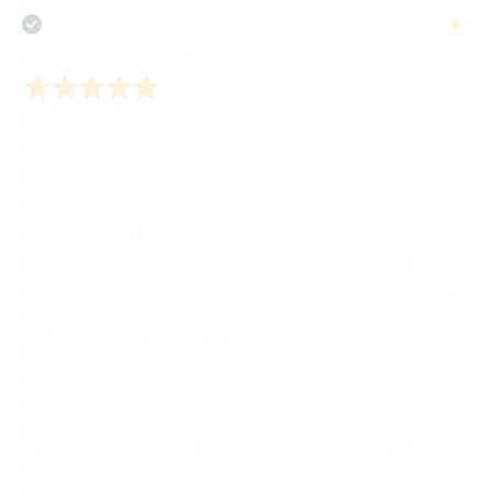
Acquirente verificato
22 Gennaio 2026
La mia esperienza con BombaBooks Edizioni, come
autore, è stata estremamente positiva e formativa! Fin
dall’inizio mi sono sentito accolto, compreso e seguito
con grande attenzione, sia dal punto di vista umano sia
da quello editoriale. Durante tutto il percorso di
pubblicazione ho trovato una casa editrice presente,
disponibile al confronto e realmente interessata alla
crescita dell’autore e dell’opera, con un approccio
aperto e mai rigido. Un sostegno concreto, fatto di
dialogo, ascolto e professionalità, che mi ha permesso
di sentirmi libero di esprimermi e allo stesso tempo
guidato nelle scelte editoriali. Il rapporto che si crea
non è mai impersonale: è una collaborazione basata