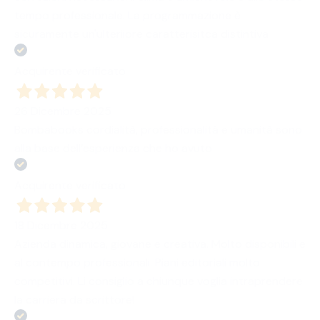
tempo professionale. La programmazione è
sicuramente un'ulteriiore caratterisitca distintiva
Acquirente verificato
26 Dicembre 2025
Bombabooks cordialità, professionalità e umanità sono
alla base dell’esperienza che ho avuto
Acquirente verificato
18 Dicembre 2025
Azienda dinamica, giovane e creativa. Molto disponibili e
al contempo professionali. Piani editoriali molto
competitivi. Li consiglio a chiunque voglia intraprendere
la carriera da scrittore!