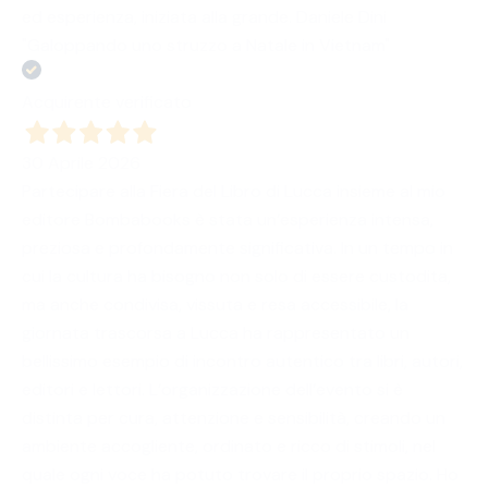
ed esperienza, iniziata alla grande. Daniele Dini
"Galoppando uno struzzo a Natale in Vietnam"
Acquirente verificato
30 Aprile 2026
Partecipare alla Fiera del Libro di Lucca insieme al mio
editore Bombabooks è stata un’esperienza intensa,
preziosa e profondamente significativa. In un tempo in
cui la cultura ha bisogno non solo di essere custodita,
ma anche condivisa, vissuta e resa accessibile, la
giornata trascorsa a Lucca ha rappresentato un
bellissimo esempio di incontro autentico tra libri, autori,
editori e lettori. L’organizzazione dell’evento si è
distinta per cura, attenzione e sensibilità, creando un
ambiente accogliente, ordinato e ricco di stimoli, nel
quale ogni voce ha potuto trovare il proprio spazio. Ho