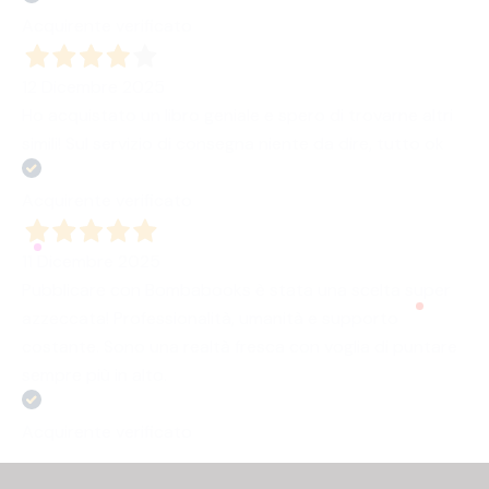
Acquirente verificato
12 Dicembre 2025
Ho acquistato un libro geniale e spero di trovarne altri
simili! Sul servizio di consegna niente da dire, tutto ok
Acquirente verificato
11 Dicembre 2025
Pubblicare con Bombabooks è stata una scelta super
azzeccata! Professionalità, umanità e supporto
costante. Sono una realtà fresca con voglia di puntare
sempre più in alto.
Acquirente verificato