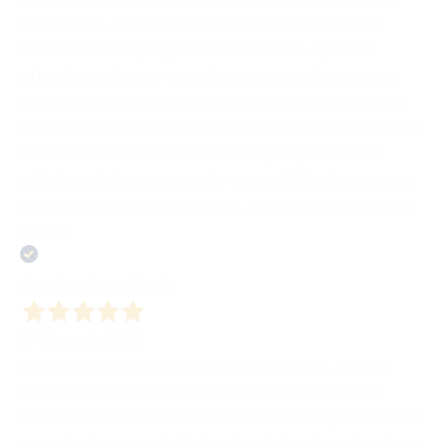
sulla fiducia, sulla valorizzazione delle storie e sulla
convinzione nei progetti in cui credono. Qualità e
attenzione che, per esperienza personale, non sono
così scontate in molte altre realtà editoriali. Mi sento
davvero fortunato ad aver intrapreso questo percorso
con BombaBooks Edizioni e consiglio questa casa
editrice a chi cerca non solo una pubblicazione, ma un
vero rapporto editoriale, serio, umano e orientato alla
qualità.
Acquirente verificato
19 Gennaio 2026
Professionisti seri, scrupolosi e organizzati. Mi sono
trovato benissimo. La mia opera è stata letta con
attenzione e insieme abbiamo collaborato portando le
correzioni necessarie. Il clima è amichevole e allo stesso