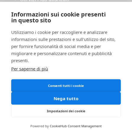
Shop online
Informazioni sui cookie presenti
in questo sito
UTILITY
Utilizziamo i cookie per raccogliere e analizzare
Invia il tuo manoscritto
informazioni sulle prestazioni e sull'utilizzo del sito,
Accordo di pubblicazione
per fornire funzionalità di social media e per
FAQ
migliorare e personalizzare contenuti e pubblicità
Privacy Policy
presenti.
Cookies
Per saperne di più
Termini e Condizioni
Consenti tutti i cookie
Nega tutto
Impostazioni dei cookie
BombaBooks© 2026. Tutti i diritti riservati.
Powered by
CookieHub Consent Management