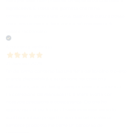
Fiera per aver reso possibile un’esperienza così bella e
significativa. È stata una giornata che mi ha
confermato, ancora una volta, quanto la cultura possa
unire, emozionare e dare voce a ciò che merita di
essere raccontato.
Acquirente verificato
31 Gennaio 2026
Fin dal primo contatto (ad una fiera del libro)ho trovato
grande disponibilità e attenzione nei confronti
dell’autore, con un dialogo sempre chiaro e concreto.
La correzione del manoscritto è stata svolta con
notevole precisione e competenza. Ciò che ho
apprezzato di più è stato il reale interesse verso lo
scrittore e il suo progetto, non trattato come un
semplice prodotto ma come un percorso da
valorizzare.