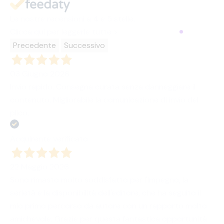
Le nostre recensioni a 4 e 5 stelle.
Clicca qui per leggerle tutte >
Precedente
Successivo
03 Giugno 2026
Invio rapido. Consegna curata senza danneggiare il
contenuto. Migliorabile la comunicazione di invio del
plico.
Acquirente verificato
22 Maggio 2026
Sono rimasto molto soddisfatto per l'impegno, la
serietà e la disponibilità dell'editore, che ha seguito il
mio primo percorso da autore con un rapporto molto
amichevole. Grazie per questa fantastica opportunità