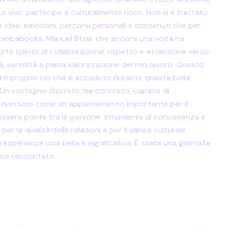
to vivo, partecipe e culturalmente ricco. Non si è trattato
 idee, emozioni, percorsi personali e contenuti che per
Bombabooks, Manuel Bttai, che ancora una volta ha
te spirito di collaborazione, rispetto e attenzione verso
tà, serenità e piena valorizzazione del mio lavoro. Questo
Ed è proprio ciò che è accaduto durante questa bella
na. Un sostegno discreto ma concreto, capace di
osì non solo come un appuntamento importante per il
a essere ponte tra le persone, strumento di conoscenza e
 la qualità delle relazioni e per il valore culturale
n’esperienza così bella e significativa. È stata una giornata
ere raccontato.