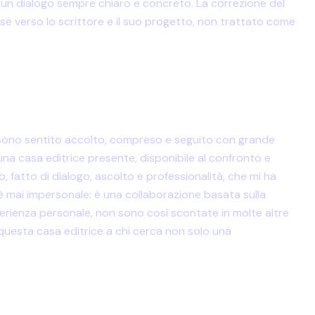
on un dialogo sempre chiaro e concreto. La correzione del
se verso lo scrittore e il suo progetto, non trattato come
i sono sentito accolto, compreso e seguito con grande
una casa editrice presente, disponibile al confronto e
 fatto di dialogo, ascolto e professionalità, che mi ha
n è mai impersonale: è una collaborazione basata sulla
esperienza personale, non sono così scontate in molte altre
questa casa editrice a chi cerca non solo una