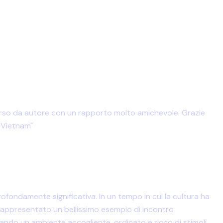
rcorso da autore con un rapporto molto amichevole. Grazie
n Vietnam"
ofondamente significativa. In un tempo in cui la cultura ha
 rappresentato un bellissimo esempio di incontro
 creando un ambiente accogliente, ordinato e ricco di stimoli,