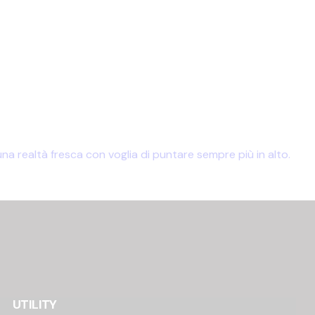
 realtà fresca con voglia di puntare sempre più in alto.
UTILITY