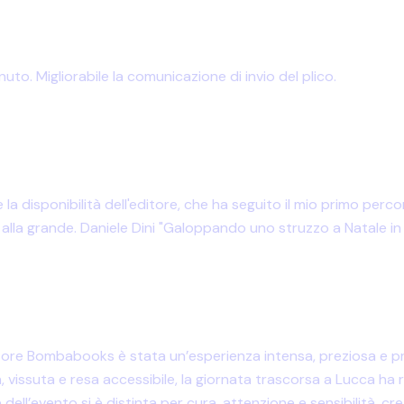
to. Migliorabile la comunicazione di invio del plico.
 la disponibilità dell'editore, che ha seguito il mio primo pe
 alla grande. Daniele Dini "Galoppando uno struzzo a Natale i
ditore Bombabooks è stata un’esperienza intensa, preziosa e pr
 vissuta e resa accessibile, la giornata trascorsa a Lucca ha
one dell’evento si è distinta per cura, attenzione e sensibilità,