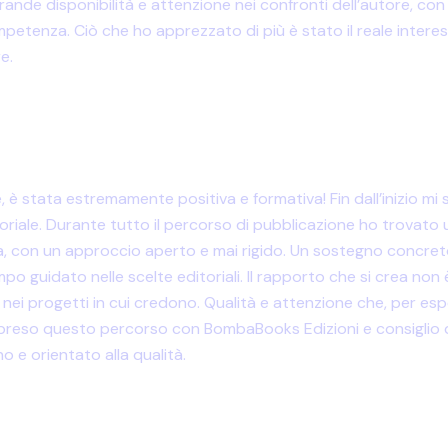
grande disponibilità e attenzione nei confronti dell’autore, c
etenza. Ciò che ho apprezzato di più è stato il reale interes
e.
è stata estremamente positiva e formativa! Fin dall’inizio m
toriale. Durante tutto il percorso di pubblicazione ho trovato 
ra, con un approccio aperto e mai rigido. Un sostegno concreto,
po guidato nelle scelte editoriali. Il rapporto che si crea no
one nei progetti in cui credono. Qualità e attenzione che, per 
trapreso questo percorso con BombaBooks Edizioni e consiglio 
o e orientato alla qualità.