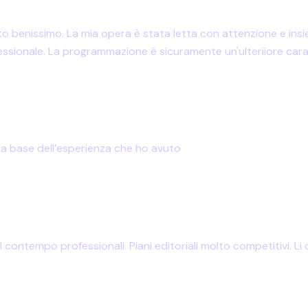
ovato benissimo. La mia opera è stata letta con attenzione e i
essionale. La programmazione è sicuramente un'ulteriiore carat
la base dell’esperienza che ho avuto
l contempo professionali. Piani editoriali molto competitivi. Li