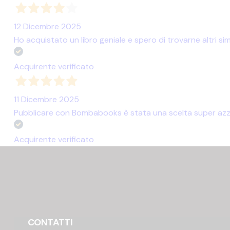
12 Dicembre 2025
Ho acquistato un libro geniale e spero di trovarne altri simi
Acquirente verificato
11 Dicembre 2025
Pubblicare con Bombabooks è stata una scelta super azzec
Acquirente verificato
CONTATTI