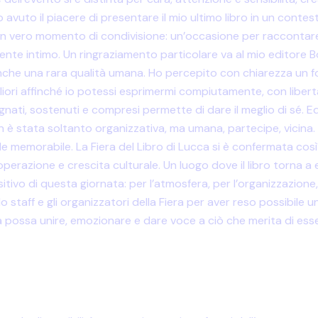
 avuto il piacere di presentare il mio ultimo libro in un contes
un vero momento di condivisione: un’occasione per raccontare
e intimo. Un ringraziamento particolare va al mio editore 
he una rara qualità umana. Ho percepito con chiarezza un for
igliori affinché io potessi esprimermi compiutamente, con liber
gnati, sostenuti e compresi permette di dare il meglio di sé. 
non è stata soltanto organizzativa, ma umana, partecipe, vici
le memorabile. La Fiera del Libro di Lucca si è confermata c
perazione e crescita culturale. Un luogo dove il libro torna 
o di questa giornata: per l’atmosfera, per l’organizzazione, per
 staff e gli organizzatori della Fiera per aver reso possibile u
a possa unire, emozionare e dare voce a ciò che merita di ess