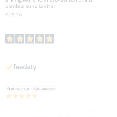
Brain@Work: 10 micro-switch che ti
cambieranno la vita
€
25.00
4,9
/5
19
recensioni
Le nostre recensioni a 4 e 5 stelle.
Clicca qui per leggerle tutte >
Precedente
Successivo
03 Giugno 2026
Invio rapido. Consegna curata senza danneggiare il
contenuto. Migliorabile la comunicazione di invio del