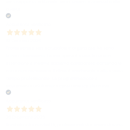
vero rapporto editoriale, serio, umano e orientato alla
qualità.
Acquirente verificato
19 Gennaio 2026
Professionisti seri, scrupolosi e organizzati. Mi sono
trovato benissimo. La mia opera è stata letta con
attenzione e insieme abbiamo collaborato portando le
correzioni necessarie. Il clima è amichevole e allo stesso
tempo professionale. La programmazione è
sicuramente un'ulteriiore caratterisitca distintiva
Acquirente verificato
26 Dicembre 2025
Bombabooks cordialità, professionalità e umanità sono