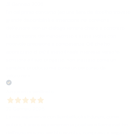
31 Gennaio 2026
Fin dal primo contatto (ad una fiera del libro)ho trovato
grande disponibilità e attenzione nei confronti
dell’autore, con un dialogo sempre chiaro e concreto.
La correzione del manoscritto è stata svolta con
notevole precisione e competenza. Ciò che ho
apprezzato di più è stato il reale interesse verso lo
scrittore e il suo progetto, non trattato come un
semplice prodotto ma come un percorso da
valorizzare.
Acquirente verificato
22 Gennaio 2026
La mia esperienza con BombaBooks Edizioni, come
autore, è stata estremamente positiva e formativa! Fin
dall’inizio mi sono sentito accolto, compreso e seguito