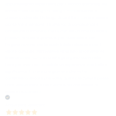
appuntamento importante per il mondo editoriale, ma
anche come un luogo di dialogo, cooperazione e
crescita culturale. Un luogo dove il libro torna a essere
ponte tra le persone, strumento di conoscenza e
occasione di incontro. Porto con me un ricordo molto
positivo di questa giornata: per l’atmosfera, per
l’organizzazione, per la qualità delle relazioni e per il
valore culturale dell’iniziativa. Ringrazio sinceramente
Bombabooks, tutto lo staff e gli organizzatori della
Fiera per aver reso possibile un’esperienza così bella e
significativa. È stata una giornata che mi ha
confermato, ancora una volta, quanto la cultura possa
unire, emozionare e dare voce a ciò che merita di
essere raccontato.
Acquirente verificato