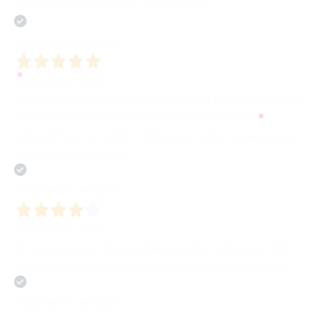
alla base dell’esperienza che ho avuto
Acquirente verificato
18 Dicembre 2025
Azienda dinamica, giovane e creativa. Molto disponibili e
al contempo professionali. Piani editoriali molto
competitivi. Li consiglio a chiunque voglia intraprendere
la carriera da scrittore!
Acquirente verificato
12 Dicembre 2025
Ho acquistato un libro geniale e spero di trovarne altri
simili! Sul servizio di consegna niente da dire, tutto ok
Acquirente verificato