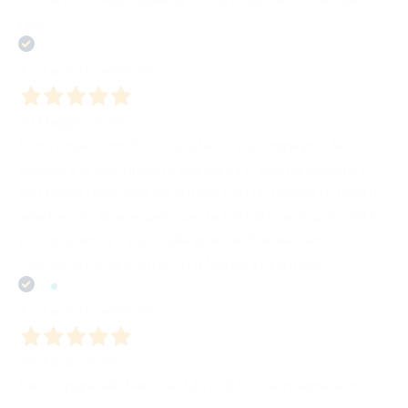
plico.
Acquirente verificato
22 Maggio 2026
Sono rimasto molto soddisfatto per l'impegno, la
serietà e la disponibilità dell'editore, che ha seguito il
mio primo percorso da autore con un rapporto molto
amichevole. Grazie per questa fantastica opportunità
ed esperienza, iniziata alla grande. Daniele Dini
"Galoppando uno struzzo a Natale in Vietnam"
Acquirente verificato
30 Aprile 2026
Partecipare alla Fiera del Libro di Lucca insieme al mio