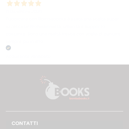
11 Dicembre 2025
Pubblicare con Bombabooks è stata una scelta super
azzeccata! Professionalità, umanità e supporto
costante. Sono una realtà fresca con voglia di puntare
sempre più in alto.
Acquirente verificato
CONTATTI