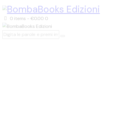
0 items
-
€0.00
0