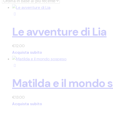
in
base
al
più
recente
Le avventure di Lia
€
12.00
Acquista subito
Matilda e il mondo 
€
13.00
Acquista subito