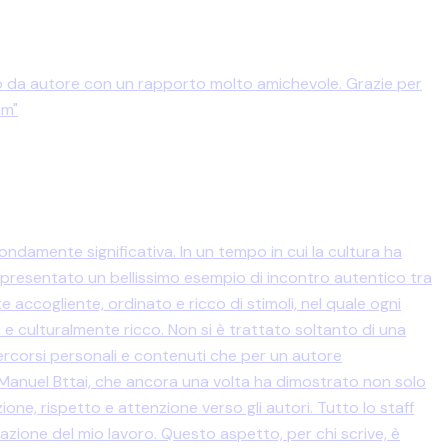
orso da autore con un rapporto molto amichevole. Grazie per
am"
ndamente significativa. In un tempo in cui la cultura ha
ppresentato un bellissimo esempio di incontro autentico tra
te accogliente, ordinato e ricco di stimoli, nel quale ogni
e e culturalmente ricco. Non si è trattato soltanto di una
ercorsi personali e contenuti che per un autore
anuel Bttai, che ancora una volta ha dimostrato non solo
ne, rispetto e attenzione verso gli autori. Tutto lo staff
azione del mio lavoro. Questo aspetto, per chi scrive, è