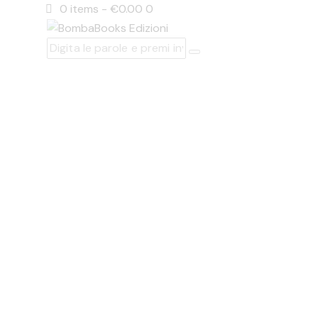
0 items
-
€0.00
0