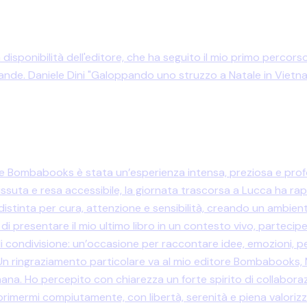
a disponibilità dell'editore, che ha seguito il mio primo perc
rande. Daniele Dini "Galoppando uno struzzo a Natale in Vietn
ore Bombabooks è stata un’esperienza intensa, preziosa e profo
ssuta e resa accessibile, la giornata trascorsa a Lucca ha ra
i è distinta per cura, attenzione e sensibilità, creando un ambien
di presentare il mio ultimo libro in un contesto vivo, partecip
 condivisione: un’occasione per raccontare idee, emozioni, p
 ringraziamento particolare va al mio editore Bombabooks, M
a. Ho percepito con chiarezza un forte spirito di collaborazio
sprimermi compiutamente, con libertà, serenità e piena valorizz