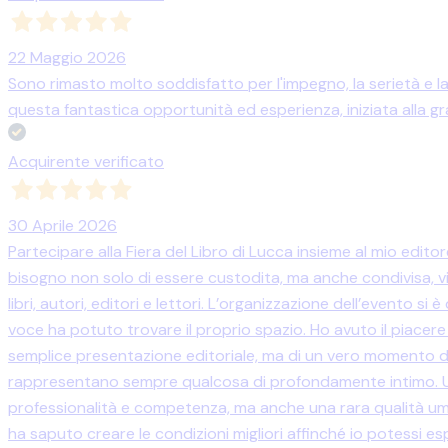
22 Maggio 2026
Sono rimasto molto soddisfatto per l'impegno, la serietà e l
questa fantastica opportunità ed esperienza, iniziata alla g
Acquirente verificato
30 Aprile 2026
Partecipare alla Fiera del Libro di Lucca insieme al mio edit
bisogno non solo di essere custodita, ma anche condivisa, vi
libri, autori, editori e lettori. L’organizzazione dell’evento s
voce ha potuto trovare il proprio spazio. Ho avuto il piacere 
semplice presentazione editoriale, ma di un vero momento di
rappresentano sempre qualcosa di profondamente intimo. Un
professionalità e competenza, ma anche una rara qualità uman
ha saputo creare le condizioni migliori affinché io potessi e