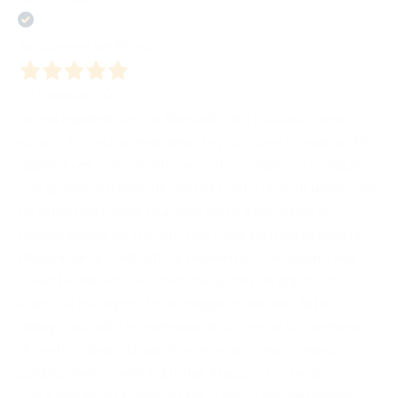
Acquirente verificato
22 Gennaio 2026
La mia esperienza con BombaBooks Edizioni, come
autore, è stata estremamente positiva e formativa! Fin
dall’inizio mi sono sentito accolto, compreso e seguito
con grande attenzione, sia dal punto di vista umano sia
da quello editoriale. Durante tutto il percorso di
pubblicazione ho trovato una casa editrice presente,
disponibile al confronto e realmente interessata alla
crescita dell’autore e dell’opera, con un approccio
aperto e mai rigido. Un sostegno concreto, fatto di
dialogo, ascolto e professionalità, che mi ha permesso
di sentirmi libero di esprimermi e allo stesso tempo
guidato nelle scelte editoriali. Il rapporto che si crea
non è mai impersonale: è una collaborazione basata