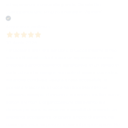
ed esperienza, iniziata alla grande. Daniele Dini
"Galoppando uno struzzo a Natale in Vietnam"
Acquirente verificato
30 Aprile 2026
Partecipare alla Fiera del Libro di Lucca insieme al mio
editore Bombabooks è stata un’esperienza intensa,
preziosa e profondamente significativa. In un tempo in
cui la cultura ha bisogno non solo di essere custodita,
ma anche condivisa, vissuta e resa accessibile, la
giornata trascorsa a Lucca ha rappresentato un
bellissimo esempio di incontro autentico tra libri, autori,
editori e lettori. L’organizzazione dell’evento si è
distinta per cura, attenzione e sensibilità, creando un
ambiente accogliente, ordinato e ricco di stimoli, nel
quale ogni voce ha potuto trovare il proprio spazio. Ho