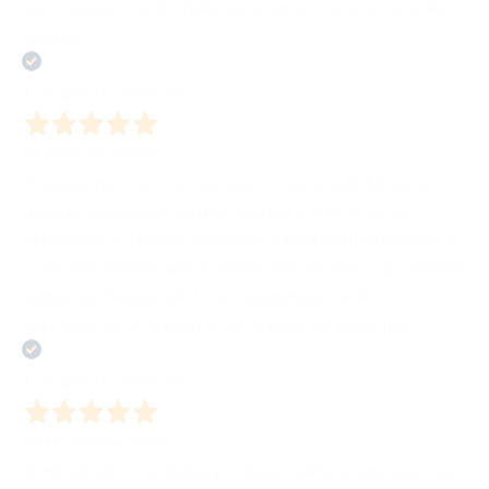
vero rapporto editoriale, serio, umano e orientato alla
qualità.
Acquirente verificato
19 Gennaio 2026
Professionisti seri, scrupolosi e organizzati. Mi sono
trovato benissimo. La mia opera è stata letta con
attenzione e insieme abbiamo collaborato portando le
correzioni necessarie. Il clima è amichevole e allo stesso
tempo professionale. La programmazione è
sicuramente un'ulteriiore caratterisitca distintiva
Acquirente verificato
26 Dicembre 2025
Bombabooks cordialità, professionalità e umanità sono