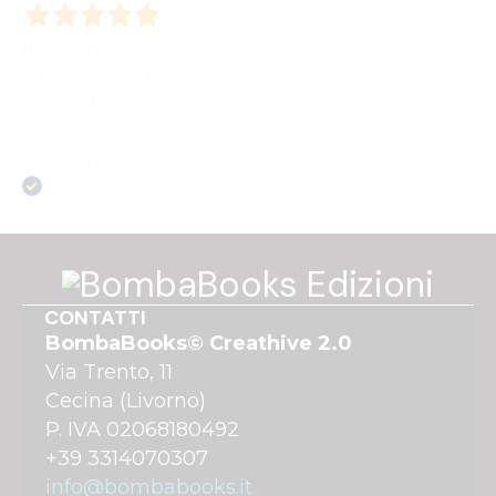
11 Dicembre 2025
Pubblicare con Bombabooks è stata una scelta super
azzeccata! Professionalità, umanità e supporto
costante. Sono una realtà fresca con voglia di puntare
sempre più in alto.
Acquirente verificato
CONTATTI
BombaBooks© Creathive 2.0
Via Trento, 11
Cecina (Livorno)
P. IVA 02068180492
+39 3314070307
info@bombabooks.it