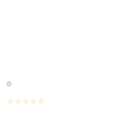
31 Gennaio 2026
Fin dal primo contatto (ad una fiera del libro)ho trovato
grande disponibilità e attenzione nei confronti
dell’autore, con un dialogo sempre chiaro e concreto.
La correzione del manoscritto è stata svolta con
notevole precisione e competenza. Ciò che ho
apprezzato di più è stato il reale interesse verso lo
scrittore e il suo progetto, non trattato come un
semplice prodotto ma come un percorso da
valorizzare.
Acquirente verificato
22 Gennaio 2026
La mia esperienza con BombaBooks Edizioni, come
autore, è stata estremamente positiva e formativa! Fin
dall’inizio mi sono sentito accolto, compreso e seguito