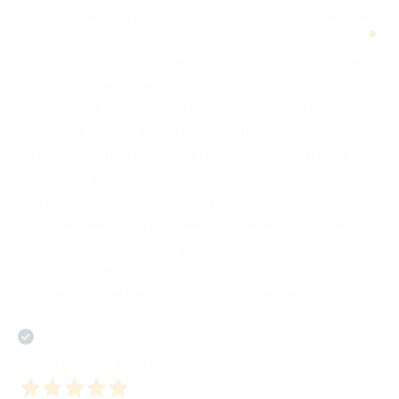
appuntamento importante per il mondo editoriale, ma
anche come un luogo di dialogo, cooperazione e
crescita culturale. Un luogo dove il libro torna a essere
ponte tra le persone, strumento di conoscenza e
occasione di incontro. Porto con me un ricordo molto
positivo di questa giornata: per l’atmosfera, per
l’organizzazione, per la qualità delle relazioni e per il
valore culturale dell’iniziativa. Ringrazio sinceramente
Bombabooks, tutto lo staff e gli organizzatori della
Fiera per aver reso possibile un’esperienza così bella e
significativa. È stata una giornata che mi ha
confermato, ancora una volta, quanto la cultura possa
unire, emozionare e dare voce a ciò che merita di
essere raccontato.
Acquirente verificato