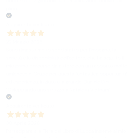
contenuto. Migliorabile la comunicazione di invio del
plico.
Acquirente verificato
22 Maggio 2026
Sono rimasto molto soddisfatto per l'impegno, la
serietà e la disponibilità dell'editore, che ha seguito il
mio primo percorso da autore con un rapporto molto
amichevole. Grazie per questa fantastica opportunità
ed esperienza, iniziata alla grande. Daniele Dini
"Galoppando uno struzzo a Natale in Vietnam"
Acquirente verificato
30 Aprile 2026
Partecipare alla Fiera del Libro di Lucca insieme al mio