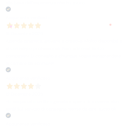
alla base dell’esperienza che ho avuto
Acquirente verificato
18 Dicembre 2025
Azienda dinamica, giovane e creativa. Molto disponibili e
al contempo professionali. Piani editoriali molto
competitivi. Li consiglio a chiunque voglia intraprendere
la carriera da scrittore!
Acquirente verificato
12 Dicembre 2025
Ho acquistato un libro geniale e spero di trovarne altri
simili! Sul servizio di consegna niente da dire, tutto ok
Acquirente verificato