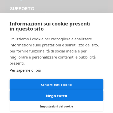
SUPPORTO
A chi ci rivolgiamo
Come funziona
Informazioni sui cookie presenti
Costi di pubblicazione
in questo sito
Distribuzione dei libri
Utilizziamo i cookie per raccogliere e analizzare
Servizi Plus avanzati
informazioni sulle prestazioni e sull'utilizzo del sito,
Shop online
per fornire funzionalità di social media e per
migliorare e personalizzare contenuti e pubblicità
UTILITY
presenti.
Invia il tuo manoscritto
Per saperne di più
Accordo di pubblicazione
FAQ
Consenti tutti i cookie
Privacy Policy
Cookies
Nega tutto
Termini e Condizioni
Impostazioni dei cookie