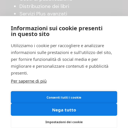
Distribuzione dei libri
Servizi Plus avanzati
Shop online
Informazioni sui cookie presenti
in questo sito
UTILITY
Utilizziamo i cookie per raccogliere e analizzare
Invia il tuo manoscritto
informazioni sulle prestazioni e sull'utilizzo del sito,
Accordo di pubblicazione
per fornire funzionalità di social media e per
FAQ
migliorare e personalizzare contenuti e pubblicità
Privacy Policy
presenti.
Cookies
Per saperne di più
Termini e Condizioni
Consenti tutti i cookie
Nega tutto
Impostazioni dei cookie