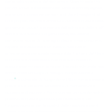
piena valorizzazione del mio lavoro. Questo aspetto,
per chi scrive, è fondamentale: sentirsi accompagnati,
sostenuti e compresi permette di dare il meglio di sé.
Ed è proprio ciò che è accaduto durante questa bella
giornata a Lucca. La presenza dell’editore e dello staff
non è stata soltanto organizzativa, ma umana,
partecipe, vicina. Un sostegno discreto ma concreto,
capace di trasformare un evento culturale in
un’esperienza personale memorabile. La Fiera del Libro
di Lucca si è confermata così non solo come un
appuntamento importante per il mondo editoriale, ma
anche come un luogo di dialogo, cooperazione e
crescita culturale. Un luogo dove il libro torna a essere
ponte tra le persone, strumento di conoscenza e
occasione di incontro. Porto con me un ricordo molto
positivo di questa giornata: per l’atmosfera, per
l’organizzazione, per la qualità delle relazioni e per il
valore culturale dell’iniziativa. Ringrazio sinceramente