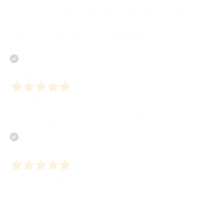
attenzione e insieme abbiamo collaborato portando le
correzioni necessarie. Il clima è amichevole e allo stesso
tempo professionale. La programmazione è
sicuramente un'ulteriiore caratterisitca distintiva
Acquirente verificato
26 Dicembre 2025
Bombabooks cordialità, professionalità e umanità sono
alla base dell’esperienza che ho avuto
Acquirente verificato
18 Dicembre 2025
Azienda dinamica, giovane e creativa. Molto disponibili e
al contempo professionali. Piani editoriali molto
competitivi. Li consiglio a chiunque voglia intraprendere