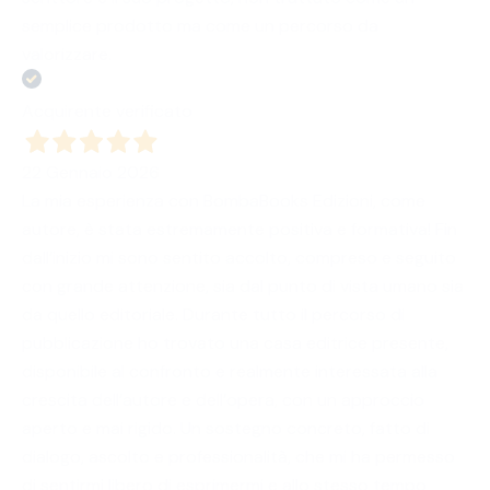
semplice prodotto ma come un percorso da
valorizzare.
Acquirente verificato
22 Gennaio 2026
La mia esperienza con BombaBooks Edizioni, come
autore, è stata estremamente positiva e formativa! Fin
dall’inizio mi sono sentito accolto, compreso e seguito
con grande attenzione, sia dal punto di vista umano sia
da quello editoriale. Durante tutto il percorso di
pubblicazione ho trovato una casa editrice presente,
disponibile al confronto e realmente interessata alla
crescita dell’autore e dell’opera, con un approccio
aperto e mai rigido. Un sostegno concreto, fatto di
dialogo, ascolto e professionalità, che mi ha permesso
di sentirmi libero di esprimermi e allo stesso tempo