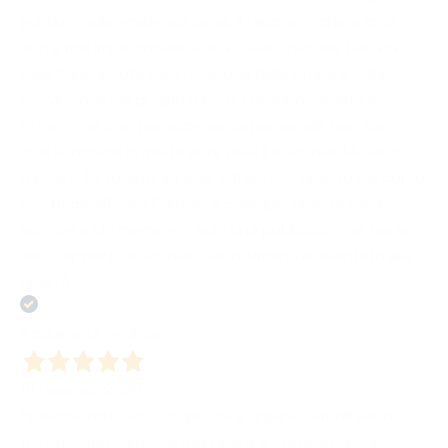
guidato nelle scelte editoriali. Il rapporto che si crea
non è mai impersonale: è una collaborazione basata
sulla fiducia, sulla valorizzazione delle storie e sulla
convinzione nei progetti in cui credono. Qualità e
attenzione che, per esperienza personale, non sono
così scontate in molte altre realtà editoriali. Mi sento
davvero fortunato ad aver intrapreso questo percorso
con BombaBooks Edizioni e consiglio questa casa
editrice a chi cerca non solo una pubblicazione, ma un
vero rapporto editoriale, serio, umano e orientato alla
qualità.
Acquirente verificato
19 Gennaio 2026
Professionisti seri, scrupolosi e organizzati. Mi sono
trovato benissimo. La mia opera è stata letta con