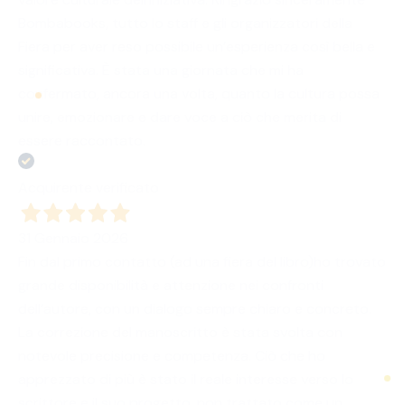
Bombabooks, tutto lo staff e gli organizzatori della
Fiera per aver reso possibile un’esperienza così bella e
significativa. È stata una giornata che mi ha
confermato, ancora una volta, quanto la cultura possa
unire, emozionare e dare voce a ciò che merita di
essere raccontato.
Acquirente verificato
31 Gennaio 2026
Fin dal primo contatto (ad una fiera del libro)ho trovato
grande disponibilità e attenzione nei confronti
dell’autore, con un dialogo sempre chiaro e concreto.
La correzione del manoscritto è stata svolta con
notevole precisione e competenza. Ciò che ho
apprezzato di più è stato il reale interesse verso lo
scrittore e il suo progetto, non trattato come un