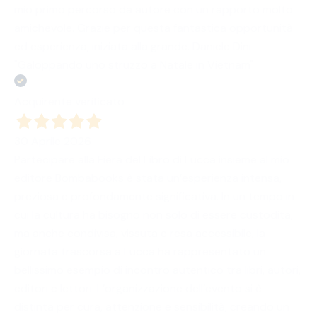
mio primo percorso da autore con un rapporto molto
amichevole. Grazie per questa fantastica opportunità
ed esperienza, iniziata alla grande. Daniele Dini
"Galoppando uno struzzo a Natale in Vietnam"
Acquirente verificato
30 Aprile 2026
Partecipare alla Fiera del Libro di Lucca insieme al mio
editore Bombabooks è stata un’esperienza intensa,
preziosa e profondamente significativa. In un tempo in
cui la cultura ha bisogno non solo di essere custodita,
ma anche condivisa, vissuta e resa accessibile, la
giornata trascorsa a Lucca ha rappresentato un
bellissimo esempio di incontro autentico tra libri, autori,
editori e lettori. L’organizzazione dell’evento si è
distinta per cura, attenzione e sensibilità, creando un