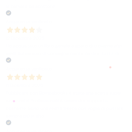
la carriera da scrittore!
Acquirente verificato
12 Dicembre 2025
Ho acquistato un libro geniale e spero di trovarne altri
simili! Sul servizio di consegna niente da dire, tutto ok
Acquirente verificato
11 Dicembre 2025
Pubblicare con Bombabooks è stata una scelta super
azzeccata! Professionalità, umanità e supporto
costante. Sono una realtà fresca con voglia di puntare
sempre più in alto.
Acquirente verificato